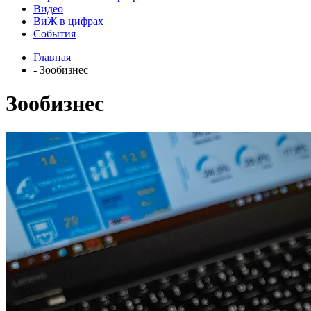
Видео
ВиЖ в цифрах
События
Главная
- Зообизнес
Зообизнес