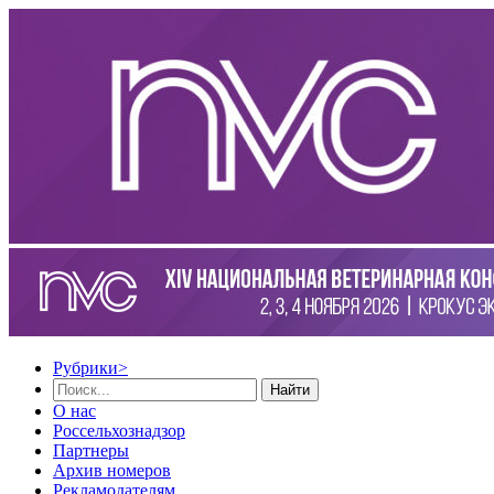
Рубрики
>
Найти
О нас
Россельхознадзор
Партнеры
Архив номеров
Рекламодателям