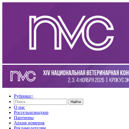
Рубрики
>
Найти
О нас
Россельхознадзор
Партнеры
Архив номеров
Рекламодателям