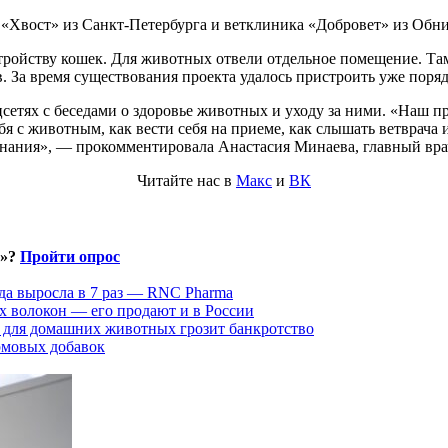
«Хвост» из Санкт-Петербурга и ветклиника «Добровет» из Обни
тройству кошек. Для животных отвели отдельное помещение. Т
. За время существования проекта удалось пристроить уже поря
сетях с беседами о здоровье животных и уходу за ними. «Наш пр
бя с животным, как вести себя на приеме, как слышать ветврача
знания», — прокомментировала Анастасия Минаева, главный вра
Читайте нас в
Макс
и
ВК
и»?
Пройти опрос
да выросла в 7 раз — RNC Pharma
х волокон — его продают и в России
 для домашних животных грозит банкротство
рмовых добавок