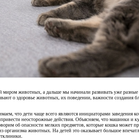
й миром животных, а дальше мы начинали развивать уже разные 
зывают о здоровье животных, их поведении, важности создания б
имаем, что дети чаще всего являются инициаторами заведения к
т привести неосторожные действия. Объясняем, что машинки и к
ворим об опасности мелких предметов, которые кошка может прог
 организма животных. На детей это оказывает большое впечатле
етклиники.