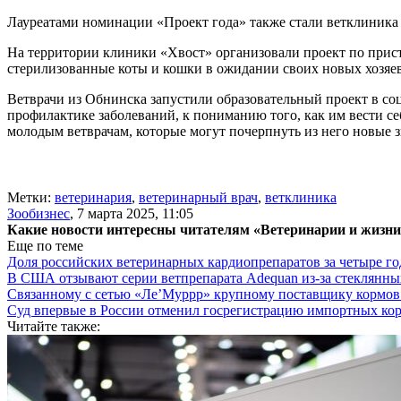
Лауреатами номинации «Проект года» также стали ветклиника 
На территории клиники «Хвост» организовали проект по прис
стерилизованные коты и кошки в ожидании своих новых хозяев
Ветврачи из Обнинска запустили образовательный проект в соц
профилактике заболеваний, к пониманию того, как им вести се
молодым ветврачам, которые могут почерпнуть из него новые 
Метки:
ветеринария
,
ветеринарный врач
,
ветклиника
Зообизнес
,
7 марта 2025, 11:05
Какие новости интересны читателям «Ветеринарии и жизн
Еще по теме
Доля российских ветеринарных кардиопрепаратов за четыре го
В США отзывают серии ветпрепарата Adequan из-за стеклянны
Связанному с сетью «Ле’Муррр» крупному поставщику кормов
Суд впервые в России отменил госрегистрацию импортных ко
Читайте также: