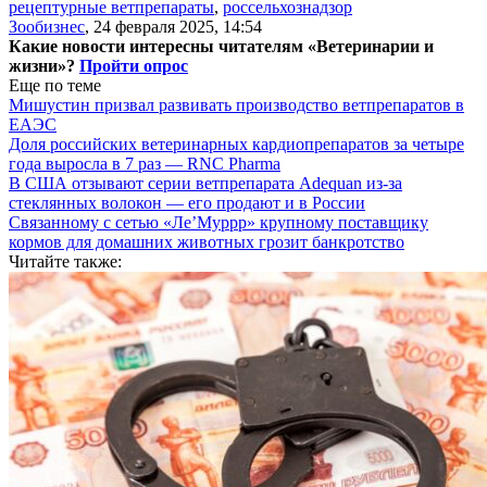
рецептурные ветпрепараты
,
россельхознадзор
Зообизнес
,
24 февраля 2025, 14:54
Какие новости интересны читателям «Ветеринарии и
жизни»?
Пройти опрос
Еще по теме
Мишустин призвал развивать производство ветпрепаратов в
ЕАЭС
Доля российских ветеринарных кардиопрепаратов за четыре
года выросла в 7 раз — RNC Pharma
В США отзывают серии ветпрепарата Adequan из-за
стеклянных волокон — его продают и в России
Связанному с сетью «Ле’Муррр» крупному поставщику
кормов для домашних животных грозит банкротство
Читайте также: