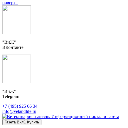
наверх
"ВиЖ"
ВКонтакте
"ВиЖ"
Telegram
+7 (495) 925 06 34
info@vetandlife.ru
Газета ВиЖ. Купить