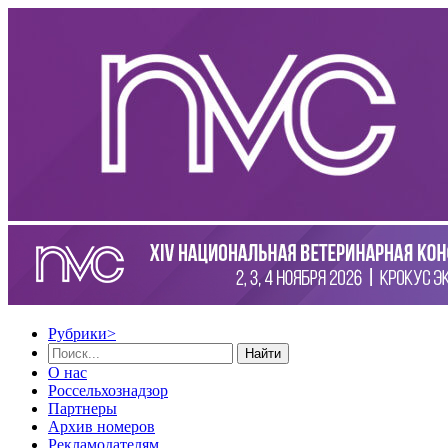
Рубрики
>
Найти
О нас
Россельхознадзор
Партнеры
Архив номеров
Рекламодателям