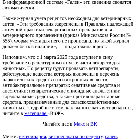
В информационной системе «Гален» эти сведения сводятся
автоматически.
Также журнал учета рецептов необходим для ветеринарных
аптек. «Эти требования закреплены в Правилах надлежащей
аптечной практики лекарственных препаратов для
ветеринарного применения (приказ Минсельхоза России №
555). Форма учета для него не прописана, но такой журнал
должен быть в наличии», — подытожила юрист.
Напомним, что с 1 марта 2025 года вступает в силу
требование о рецептурном отпуске части лекарств для
животных. По рецепту будут продавать ветпрепараты,
действующие вещества которых включены в перечень
наркотических средств и психотропных веществ;
антибактериальные препараты; седативные средства и
анестетики; ненаркотические опиоидные анальгетики;
гормональные средства; а также противопаразитарные
средства, предназначенные для сельскохозяйственных
животных. Подробнее о том, как выписывать ветпрепараты,
читайте в
материале
«ВиЖ».
Читайте нас в
Макс
и
ВК
Метки:
ветеринария
,
ветпрепараты по рецепту
,
гален
,