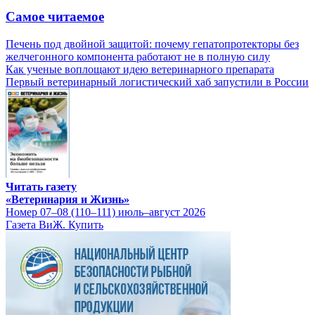
Самое читаемое
Печень под двойной защитой: почему гепатопротекторы без
желчегонного компонента работают не в полную силу
Как ученые воплощают идею ветеринарного препарата
Первый ветеринарный логистический хаб запустили в России
Читать газету
«Ветеринария и Жизнь»
Номер 07–08 (110–111) июль–август 2026
Газета ВиЖ. Купить