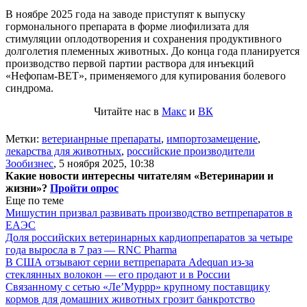
В ноябре 2025 года на заводе приступят к выпуску
гормонального препарата в форме лиофилизата для
стимуляции оплодотворения и сохранения продуктивного
долголетия племенных животных. До конца года планируется
производство первой партии раствора для инъекций
«Нефопам-ВЕТ», применяемого для купирования болевого
синдрома.
Читайте нас в
Макс
и
ВК
Метки:
ветерианрные препараты
,
импортозамещение
,
лекарства для животных
,
российские производители
Зообизнес
,
5 ноября 2025, 10:38
Какие новости интересны читателям «Ветеринарии и
жизни»?
Пройти опрос
Еще по теме
Мишустин призвал развивать производство ветпрепаратов в
ЕАЭС
Доля российских ветеринарных кардиопрепаратов за четыре
года выросла в 7 раз — RNC Pharma
В США отзывают серии ветпрепарата Adequan из-за
стеклянных волокон — его продают и в России
Связанному с сетью «Ле’Муррр» крупному поставщику
кормов для домашних животных грозит банкротство