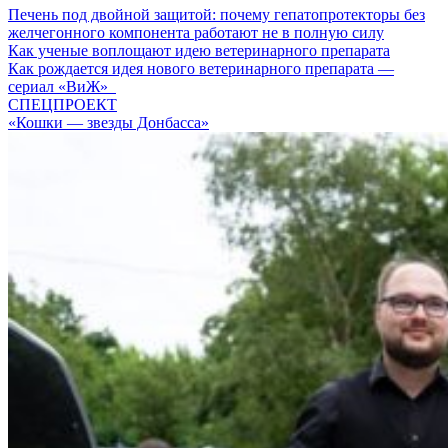
Печень под двойной защитой: почему гепатопротекторы без
желчегонного компонента работают не в полную силу
Как ученые воплощают идею ветеринарного препарата
Как рождается идея нового ветеринарного препарата —
сериал «ВиЖ»
СПЕЦПРОЕКТ
«Кошки — звезды Донбасса»