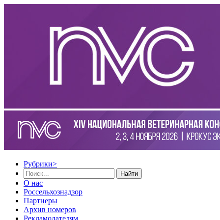
Рубрики
>
Найти
О нас
Россельхознадзор
Партнеры
Архив номеров
Рекламодателям