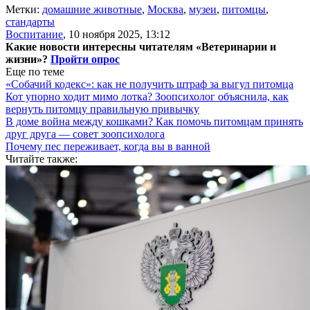
Метки:
домашние животные
,
Москва
,
музеи
,
питомцы
,
стандарты
Воспитание
,
10 ноября 2025, 13:12
Какие новости интересны читателям «Ветеринарии и
жизни»?
Пройти опрос
Еще по теме
«Собачий кодекс»: как не получить штраф за выгул питомца
Кот упорно ходит мимо лотка? Зоопсихолог объяснила, как
вернуть питомцу правильную привычку
В доме война между кошками? Как помочь питомцам принять
друг друга — совет зоопсихолога
Почему пес переживает, когда вы в ванной
Читайте также: