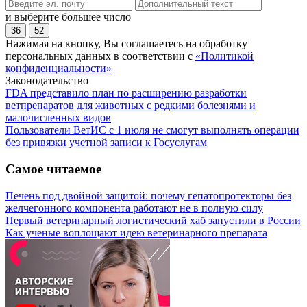
и выберите большее число
36
52
Нажимая на кнопку, Вы соглашаетесь на обработку
персональных данных в соответствии с
«Политикой
конфиденциальности»
Законодательство
FDA представило план по расширению разработки
ветпрепаратов для животных с редкими болезнями и
малочисленных видов
Пользователи ВетИС с 1 июля не смогут выполнять операции
без привязки учетной записи к Госуслугам
Самое читаемое
Печень под двойной защитой: почему гепатопротекторы без
желчегонного компонента работают не в полную силу
Первый ветеринарный логистический хаб запустили в России
Как ученые воплощают идею ветеринарного препарата