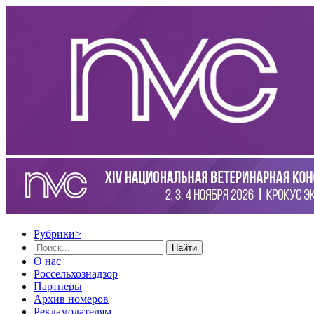
Рубрики
>
Найти
О нас
Россельхознадзор
Партнеры
Архив номеров
Рекламодателям