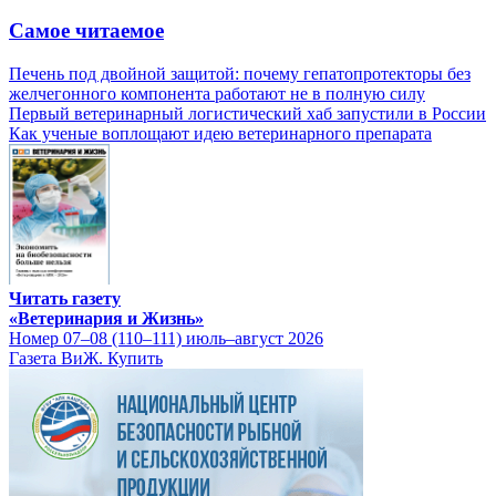
Самое читаемое
Печень под двойной защитой: почему гепатопротекторы без
желчегонного компонента работают не в полную силу
Первый ветеринарный логистический хаб запустили в России
Как ученые воплощают идею ветеринарного препарата
Читать газету
«Ветеринария и Жизнь»
Номер 07–08 (110–111) июль–август 2026
Газета ВиЖ. Купить