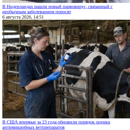
В Нидерландах нашли новый парвовирус, связанный с
необычным заболеванием поросят
6 августа 2026, 14:51
В США впервые за 23 года обновили порядок оценки
антимикробных ветпрепаратов