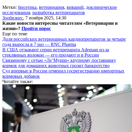
Метки:
биоэтика
,
ветеринария
,
виварий
,
доклинические
исследования
,
разработка ветпрепаратов
Зообизнес
,
7 ноября 2025, 14:30
Какие новости интересны читателям «Ветеринарии и
жизни»?
Пройти опрос
Еще по теме
Доля российских ветеринарных кардиопрепаратов за четыре
года выросла в 7 раз — RNC Pharma
В США отзывают серии ветпрепарата Adequan из-за
стеклянных волокон — его продают и в России
Связанному с сетью «Ле’Муррр» крупному поставщику
кормов для домашних животных грозит банкротство
Суд впервые в России отменил госрегистрацию импортных
кормовых добавок
Читайте также: