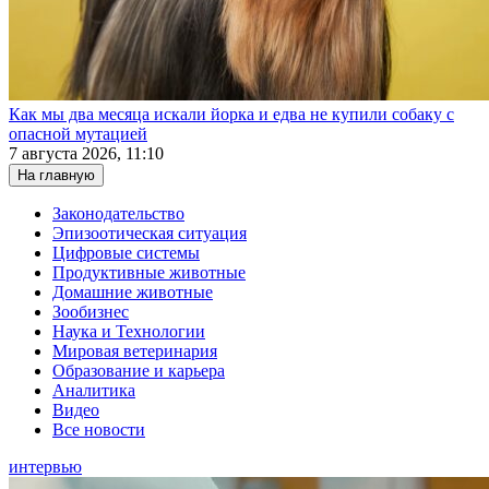
Как мы два месяца искали йорка и едва не купили собаку с
опасной мутацией
7 августа 2026, 11:10
На главную
Законодательство
Эпизоотическая ситуация
Цифровые системы
Продуктивные животные
Домашние животные
Зообизнес
Наука и Технологии
Мировая ветеринария
Образование и карьера
Аналитика
Видео
Все новости
интервью