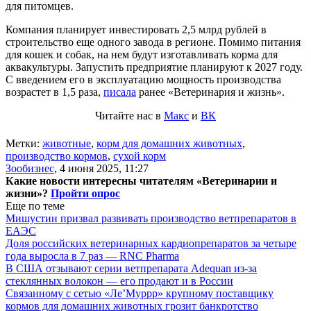
для питомцев.
Компания планирует инвестировать 2,5 млрд рублей в
строительство еще одного завода в регионе. Помимо питания
для кошек и собак, на нем будут изготавливать корма для
аквакультуры. Запустить предприятие планируют к 2027 году.
С введением его в эксплуатацию мощность производства
возрастет в 1,5 раза,
писала
ранее «Ветеринария и жизнь».
Читайте нас в
Макс
и
ВК
Метки:
животные
,
корм для домашних животных
,
производство кормов
,
сухой корм
Зообизнес
,
4 июня 2025, 11:27
Какие новости интересны читателям «Ветеринарии и
жизни»?
Пройти опрос
Еще по теме
Мишустин призвал развивать производство ветпрепаратов в
ЕАЭС
Доля российских ветеринарных кардиопрепаратов за четыре
года выросла в 7 раз — RNC Pharma
В США отзывают серии ветпрепарата Adequan из-за
стеклянных волокон — его продают и в России
Связанному с сетью «Ле’Муррр» крупному поставщику
кормов для домашних животных грозит банкротство