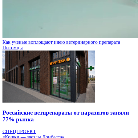
Как ученые воплощают идею ветеринарного препарата
Питомцы
Российские ветпрепараты от паразитов заняли
77% рынка
СПЕЦПРОЕКТ
«Кошки — звезды Донбасса»