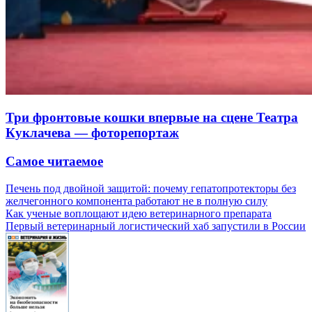
Три фронтовые кошки впервые на сцене Театра
Куклачева — фоторепортаж
Самое читаемое
Печень под двойной защитой: почему гепатопротекторы без
желчегонного компонента работают не в полную силу
Как ученые воплощают идею ветеринарного препарата
Первый ветеринарный логистический хаб запустили в России