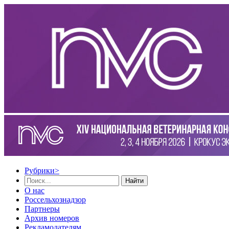
Рубрики
>
Найти
О нас
Россельхознадзор
Партнеры
Архив номеров
Рекламодателям