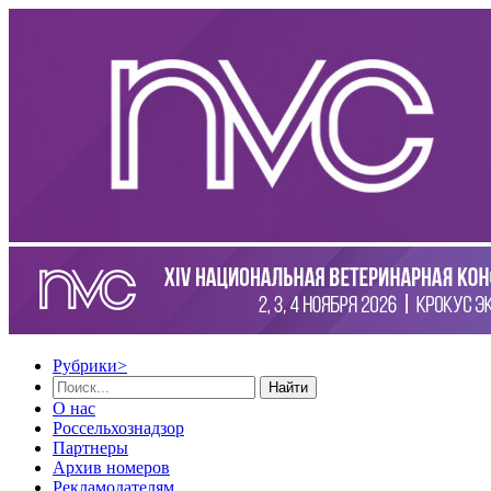
Рубрики
>
Найти
О нас
Россельхознадзор
Партнеры
Архив номеров
Рекламодателям