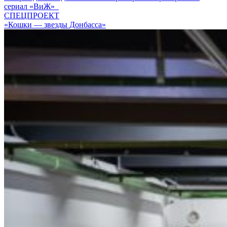
сериал «ВиЖ»
СПЕЦПРОЕКТ
«Кошки — звезды Донбасса»