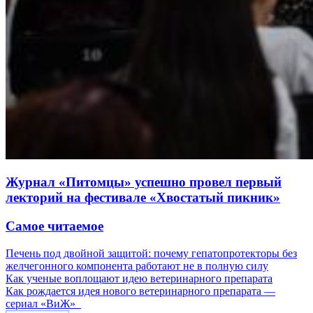
Журнал «Питомцы» успешно провел первый
лекторий на фестивале «Хвостатый пикник»
Самое читаемое
Печень под двойной защитой: почему гепатопротекторы без
желчегонного компонента работают не в полную силу
Как ученые воплощают идею ветеринарного препарата
Как рождается идея нового ветеринарного препарата —
сериал «ВиЖ»