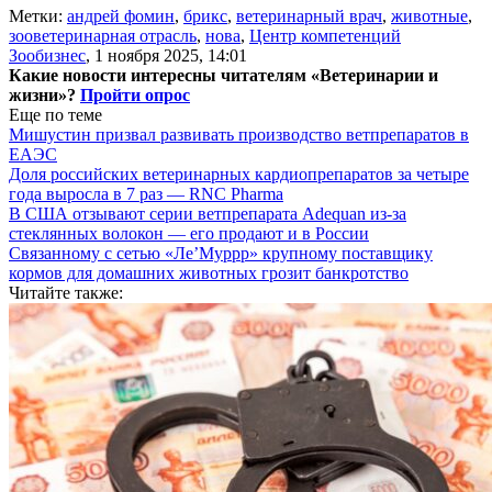
Метки:
андрей фомин
,
брикс
,
ветеринарный врач
,
животные
,
зооветеринарная отрасль
,
нова
,
Центр компетенций
Зообизнес
,
1 ноября 2025, 14:01
Какие новости интересны читателям «Ветеринарии и
жизни»?
Пройти опрос
Еще по теме
Мишустин призвал развивать производство ветпрепаратов в
ЕАЭС
Доля российских ветеринарных кардиопрепаратов за четыре
года выросла в 7 раз — RNC Pharma
В США отзывают серии ветпрепарата Adequan из-за
стеклянных волокон — его продают и в России
Связанному с сетью «Ле’Муррр» крупному поставщику
кормов для домашних животных грозит банкротство
Читайте также: