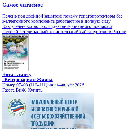
Самое читаемое
Печень под двойной защитой: почему гепатопротекторы без
желчегонного компонента работают не в полную силу
Как ученые воплощают идею ветеринарного препарата
Первый ветеринарный логистический хаб запустили в России
Читать газету
«Ветеринария и Жизнь»
Номер 07–08 (110–111) июль–август 2026
Газета ВиЖ. Купить