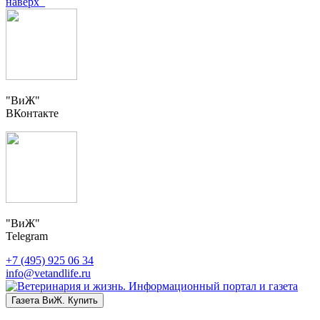
наверх
"ВиЖ"
ВКонтакте
"ВиЖ"
Telegram
+7 (495) 925 06 34
info@vetandlife.ru
Газета ВиЖ. Купить