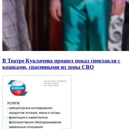
В Театре Куклачева прошел показ спектакля с
кошками, спасенными из зоны СВО