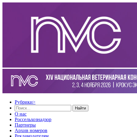
Рубрики
>
Найти
О нас
Россельхознадзор
Партнеры
Архив номеров
Рекламодателям