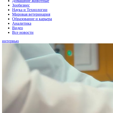
Домашние животные
Зообизнес
Наука и Технологии
Мировая ветеринария
Образование и карьера
Аналитика
Видео
Все новости
интервью