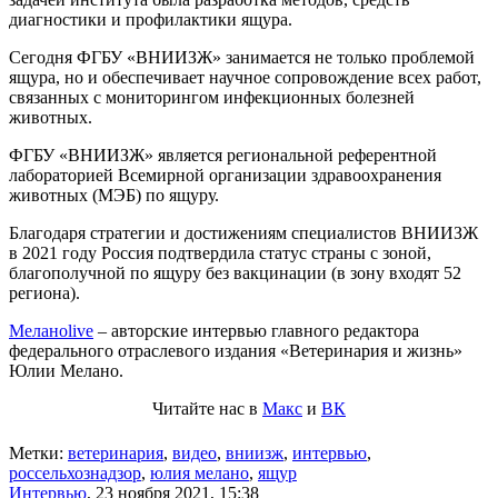
диагностики и профилактики ящура.
Сегодня ФГБУ «ВНИИЗЖ» занимается не только проблемой
ящура, но и обеспечивает научное сопровождение всех работ,
связанных с мониторингом инфекционных болезней
животных.
ФГБУ «ВНИИЗЖ» является региональной референтной
лабораторией Всемирной организации здравоохранения
животных (МЭБ) по ящуру.
Благодаря стратегии и достижениям специалистов ВНИИЗЖ
в 2021 году Россия подтвердила статус страны с зоной,
благополучной по ящуру без вакцинации (в зону входят 52
региона).
Меланоlive
– авторские интервью главного редактора
федерального отраслевого издания «Ветеринария и жизнь»
Юлии Мелано.
Читайте нас в
Макс
и
ВК
Метки:
ветеринария
,
видео
,
вниизж
,
интервью
,
россельхознадзор
,
юлия мелано
,
ящур
Интервью
,
23 ноября 2021, 15:38