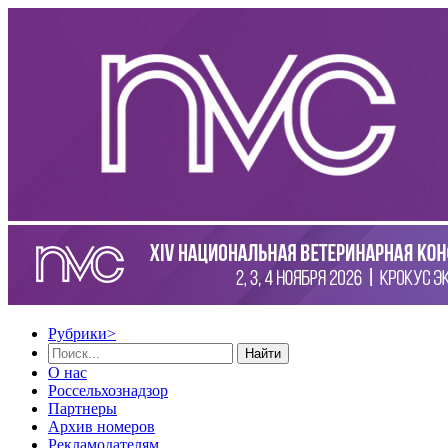
Рубрики
>
Найти
О нас
Россельхознадзор
Партнеры
Архив номеров
Рекламодателям