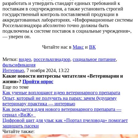
разработать и утвердить стандарт единых требований к
поставкам в соцучреждения, а также установить строгий
государственный контроль поставляемой продукции в
аккредитованных лабораториях. «Информационные системы
Россельхознадзора абсолютно точно должны быть
подключены к системе поставок в социальные учреждения»,
— уверен он.
Читайте нас в
Макс
и
ВК
Метки:
видео
,
россельхознадзор
,
социальное питание
,
фальсификация
Интервью
,
7 ноября 2024, 13:22
Какие новости интересны читателям «Ветеринарии и
жизни»?
Пройти опрос
Еще по теме
Как ученые воплощают идею ветеринарного препарата
Опыт, который не получить на парах: зачем будущему
ветеринару практика — интервью
Как рождается идея нового ветеринарного препарата —
сериал «ВиЖ»
Цифровой щит для улья: как «Портал пчеловода» помогает
защищать пасеки
Читайте также: