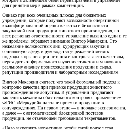
которые в дальнейшем были перенаправлены в управление
для принятия мер в рамках компетенции.
Однако при всех очевидных плюсах для бюджетных
учреждений, которые получают возможность оперативной
квалифицированной оценки качества и безопасности
закупаемой ими продукции животного происхождения, во
всех регионах ответственности управление выявило одни и те
же проблемы, обращает внимание Виктор Макаркин. Это
нежелание должностных лиц, курирующих закупки и
социальную сферу, и руководства учреждений менять
подходы к организации питания и контроля за его качеством,
переходить от формального изучения этикеток и упаковок к
реальному анализу происхождения продукции и сырья,
репутации производителя и лабораторным исследованиям.
Виктор Макаркин считает, что такой формальный подход к
контролю качества при приемке продукции животного
происхождения не допустим. В управлении предлагают
закрепить механизм обязательного контроля с применением
ФГИС «Меркурий» на этапе приемки продукции в
соцучреждениях. На первом этапе — в порядке эксперимента,
а далее — с автоматической блокировкой поставок
продукции, не отвечающей требованиям техрегламентов.
«Надо закреплять нормативно, чтобы такой подход стал