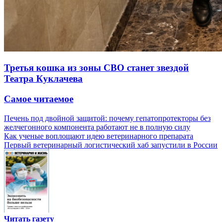
Третья кошка из зоны СВО станет звездой
Театра Куклачева
Самое читаемое
Печень под двойной защитой: почему гепатопротекторы без
желчегонного компонента работают не в полную силу
Как ученые воплощают идею ветеринарного препарата
Первый ветеринарный логистический хаб запустили в России
Читать газету