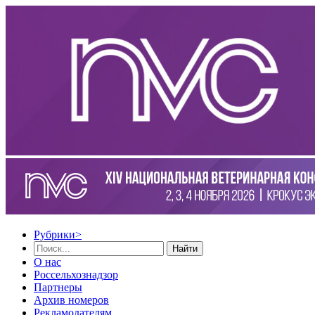
Рубрики
>
Найти
О нас
Россельхознадзор
Партнеры
Архив номеров
Рекламодателям