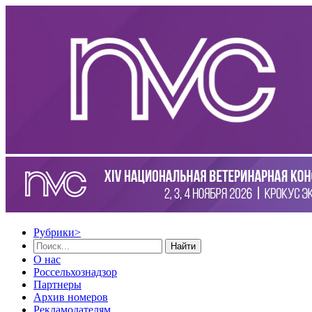
Рубрики
>
Найти
О нас
Россельхознадзор
Партнеры
Архив номеров
Рекламодателям