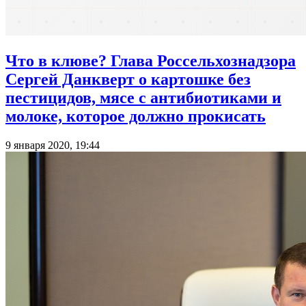
Что в клюве? Глава Россельхознадзора
Сергей Данкверт о картошке без
пестицидов, мясе с антибиотиками и
молоке, которое должно прокисать
9 января 2020, 19:44