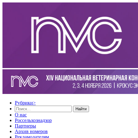
Рубрики
>
Найти
О нас
Россельхознадзор
Партнеры
Архив номеров
Рекламодателям