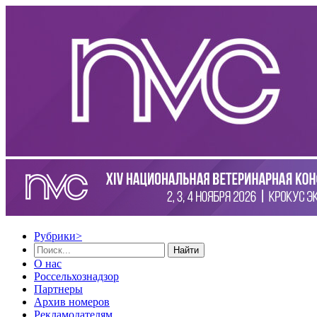
Рубрики
>
Найти
О нас
Россельхознадзор
Партнеры
Архив номеров
Рекламодателям