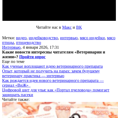
Читайте нас в
Макс
и
ВК
Метки:
видео
,
индейководство
,
интервью
,
мясо индейки
,
мясо
птицы
,
птицеводство
Интервью
,
4 января 2026, 17:31
Какие новости интересны читателям «Ветеринарии и
жизни»?
Пройти опрос
Еще по теме
Как ученые воплощают идею ветеринарного препарата
Опыт, который не получить на парах: зачем будущему
ветеринару практика — интервью
Как рождается идея нового ветеринарного препарата —
сериал «ВиЖ»
Цифровой щит для улья: как «Портал пчеловода» помогает
защищать пасеки
Читайте также: