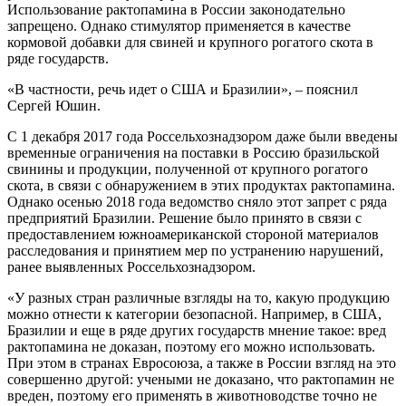
Использование рактопамина в России законодательно
запрещено. Однако стимулятор применяется в качестве
кормовой добавки для свиней и крупного рогатого скота в
ряде государств.
«В частности, речь идет о США и Бразилии», – пояснил
Сергей Юшин.
С 1 декабря 2017 года Россельхознадзором даже были введены
временные ограничения на поставки в Россию бразильской
свинины и продукции, полученной от крупного рогатого
скота, в связи с обнаружением в этих продуктах рактопамина.
Однако осенью 2018 года ведомство сняло этот запрет с ряда
предприятий Бразилии. Решение было принято в связи с
предоставлением южноамериканской стороной материалов
расследования и принятием мер по устранению нарушений,
ранее выявленных Россельхознадзором.
«У разных стран различные взгляды на то, какую продукцию
можно отнести к категории безопасной. Например, в США,
Бразилии и еще в ряде других государств мнение такое: вред
рактопамина не доказан, поэтому его можно использовать.
При этом в странах Евросоюза, а также в России взгляд на это
совершенно другой: учеными не доказано, что рактопамин не
вреден, поэтому его применять в животноводстве точно не