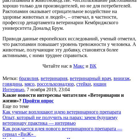
рактопамина в животноводстве. «Использование рактопамина
хорошо только для производителей, но не для потребителей.
Рактопамин оказывает отрицательное воздействие на
здоровье животных и людей», – отмечал, в частности,
профессор департамента ветеринарии Кембриджского
университета Дональд Брум.
Приводя данные европейских исследований, ученый отметил,
что рактопамин повышает уровень тревожности у человека. А
животные, получающие эту добавку, становятся более
активными, с ними труднее справиться.
Читайте нас в
Макс
и
ВК
Метки:
бразилия
,
ветеринария
,
ветеринарный врач
,
вниизж
,
говядина
,
мясо
,
россельхознадзор
,
стейки
,
юшин
Интервью
,
7 ноября 2019, 23:04
Какие новости интересны читателям «Ветеринарии и
жизни»?
Пройти опрос
Еще по теме
Как ученые воплощают идею ветеринарного препарата
Опыт, который не получить на парах: зачем будущему
ветеринару практика — интервью
Как рождается идея нового ветеринарного препарата —
сериал «ВиЖ»