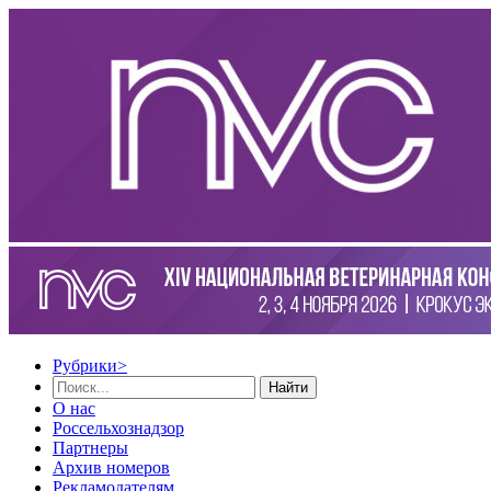
Рубрики
>
Найти
О нас
Россельхознадзор
Партнеры
Архив номеров
Рекламодателям