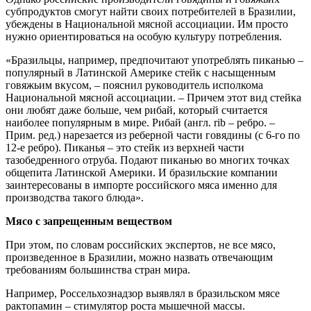
субпродуктов смогут найти своих потребителей в Бразилии,
убеждены в Национальной мясной ассоциации. Им просто
нужно ориентироваться на особую культуру потребления.
«Бразильцы, например, предпочитают употреблять пиканью –
популярный в Латинской Америке стейк с насыщенным
говяжьим вкусом, – пояснил руководитель исполкома
Национальной мясной ассоциации. – Причем этот вид стейка
они любят даже больше, чем рибай, который считается
наиболее популярным в мире. Рибай (англ. rib – ребро. –
Прим. ред.) нарезается из реберной части говядины (с 6-го по
12-е ребро). Пиканья – это стейк из верхней части
тазобедренного отруба. Подают пиканью во многих точках
общепита Латинской Америки. И бразильские компании
заинтересованы в импорте российского мяса именно для
производства такого блюда».
Мясо с запрещенным веществом
При этом, по словам российских экспертов, не все мясо,
произведенное в Бразилии, можно назвать отвечающим
требованиям большинства стран мира.
Например, Россельхознадзор выявлял в бразильском мясе
рактопамин – стимулятор роста мышечной массы.