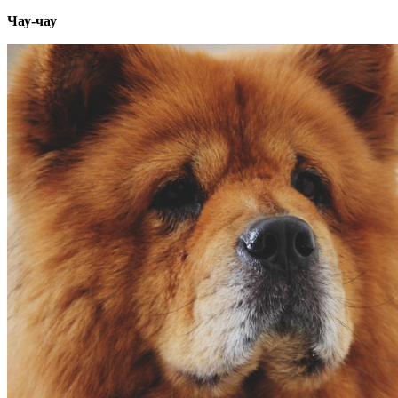
Чау-чау