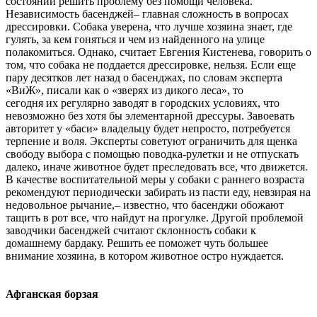
состоянии решить проблему без помощи человека.
Независимость басенджей– главная сложность в вопросах
дрессировки. Собака уверена, что лучше хозяина знает, где
гулять, за кем гоняться и чем из найденного на улице
полакомиться. Однако, считает Евгения Кистенева, говорить о
том, что собака не поддается дрессировке, нельзя. Если еще
пару десятков лет назад о басенджах, по словам эксперта
«ВиЖ», писали как о «зверях из дикого леса», то
сегодня их регулярно заводят в городских условиях, что
невозможно без хотя бы элементарной дрессуры. Завоевать
авторитет у «баси» владельцу будет непросто, потребуется
терпение и воля. Эксперты советуют ограничить для щенка
свободу выбора с помощью поводка-рулетки и не отпускать
далеко, иначе животное будет преследовать все, что движется.
В качестве воспитательной меры у собаки с раннего возраста
рекомендуют периодически забирать из пасти еду, невзирая на
недовольное рычание,– известно, что басенджи обожают
тащить в рот все, что найдут на прогулке. Другой проблемой
заводчики басенджей считают склонность собаки к
домашнему бардаку. Решить ее поможет чуть большее
внимание хозяина, в котором животное остро нуждается.
Афганская борзая