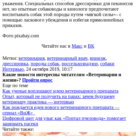
уважения. Специальных способов дрессировки для пекинесов
нет, но опытные собаководы и кинологи предпочитают
воспитывать собак этой породы путем «мягкой силы»– с
помощью ласкового убеждения и избегая прямолинейных
приказов.
Фото pixabay.com
Читайте нас в
Макс
и
ВК
Метки:
ветеринария
,
ветеринарный врач
,
вниизж
,
дрессировка
,
породы собак
,
россельхознадзор
,
собаки
Интервью
,
24 октября 2019, 10:17
Какие новости интересны читателям «Ветеринарии и
жизни»?
Пройти опрос
Еще по теме
Как ученые воплощают идею ветеринарного препарата
Опыт, который не получить на парах: зачем будущему
ветеринару практика — интервью
Как рождается идея нового ветеринарного препарата —
сериал «ВиЖ»
Цифровой щит для улья: как «Портал пчеловода» помогает
защищать пасеки
Читайте также: