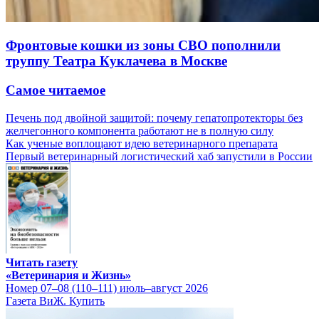
Фронтовые кошки из зоны СВО пополнили
труппу Театра Куклачева в Москве
Самое читаемое
Печень под двойной защитой: почему гепатопротекторы без
желчегонного компонента работают не в полную силу
Как ученые воплощают идею ветеринарного препарата
Первый ветеринарный логистический хаб запустили в России
Читать газету
«Ветеринария и Жизнь»
Номер 07–08 (110–111) июль–август 2026
Газета ВиЖ. Купить