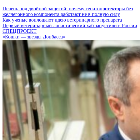
Печень под двойной защитой: почему гепатопротекторы без
желчегонного компонента работают не в полную силу
Как ученые воплощают идею ветеринарного препарата
Первый ветеринарный логистический хаб запустили в России
СПЕЦПРОЕКТ
«Кошки — звезды Донбасса»