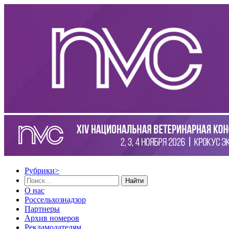
Рубрики
>
Найти
О нас
Россельхознадзор
Партнеры
Архив номеров
Рекламодателям