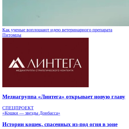
Как ученые воплощают идею ветеринарного препарата
Питомцы
Медиагруппа «Линтега» открывает новую главу
СПЕЦПРОЕКТ
«Кошки — звезды Донбасса»
Истории кошек, спасенных из-под огня в зоне