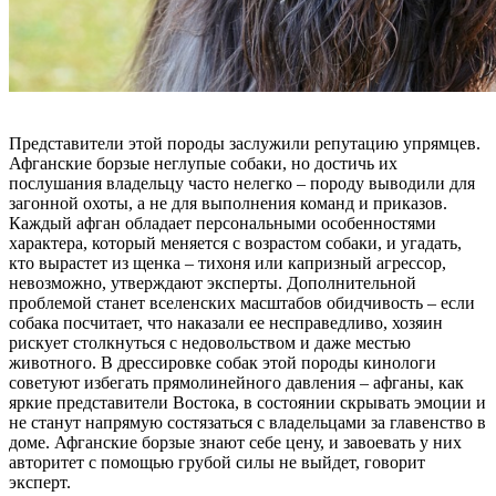
Представители этой породы заслужили репутацию упрямцев.
Афганские борзые неглупые собаки, но достичь их
послушания владельцу часто нелегко – породу выводили для
загонной охоты, а не для выполнения команд и приказов.
Каждый афган обладает персональными особенностями
характера, который меняется с возрастом собаки, и угадать,
кто вырастет из щенка – тихоня или капризный агрессор,
невозможно, утверждают эксперты. Дополнительной
проблемой станет вселенских масштабов обидчивость – если
собака посчитает, что наказали ее несправедливо, хозяин
рискует столкнуться с недовольством и даже местью
животного. В дрессировке собак этой породы кинологи
советуют избегать прямолинейного давления – афганы, как
яркие представители Востока, в состоянии скрывать эмоции и
не станут напрямую состязаться с владельцами за главенство в
доме. Афганские борзые знают себе цену, и завоевать у них
авторитет с помощью грубой силы не выйдет, говорит
эксперт.