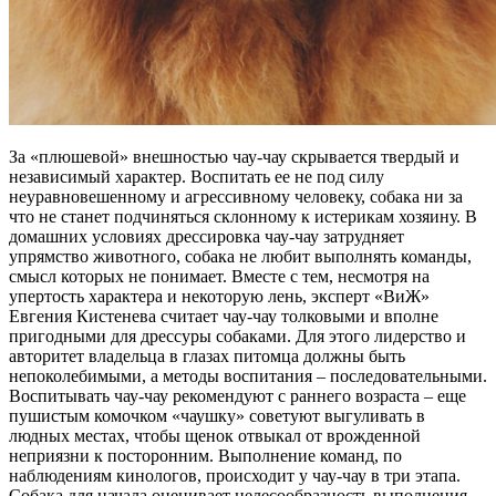
За «плюшевой» внешностью чау-чау скрывается твердый и
независимый характер. Воспитать ее не под силу
неуравновешенному и агрессивному человеку, собака ни за
что не станет подчиняться склонному к истерикам хозяину. В
домашних условиях дрессировка чау-чау затрудняет
упрямство животного, собака не любит выполнять команды,
смысл которых не понимает. Вместе с тем, несмотря на
упертость характера и некоторую лень, эксперт «ВиЖ»
Евгения Кистенева считает чау-чау толковыми и вполне
пригодными для дрессуры собаками. Для этого лидерство и
авторитет владельца в глазах питомца должны быть
непоколебимыми, а методы воспитания – последовательными.
Воспитывать чау-чау рекомендуют с раннего возраста – еще
пушистым комочком «чаушку» советуют выгуливать в
людных местах, чтобы щенок отвыкал от врожденной
неприязни к посторонним. Выполнение команд, по
наблюдениям кинологов, происходит у чау-чау в три этапа.
Собака для начала оценивает целесообразность выполнения