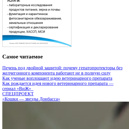
Самое читаемое
Печень под двойной защитой: почему гепатопротекторы без
желчегонного компонента работают не в полную силу
Как ученые воплощают идею ветеринарного препарата
Как рождается идея нового ветеринарного препарата —
сериал «ВиЖ»
СПЕЦПРОЕКТ
«Кошки — звезды Донбасса»