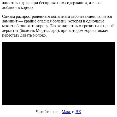
животных даже при беспривязном содержании, а также
добавки в кормах.
Самым распространенным копытным заболеванием является
ламинит — крайне опасная болезнь, которая в одночасье
может обезножить корову. Также животным грозит пальцевый
дерматит (болезнь Мортелларо), при котором корова может
перестать давать молоко.
Читайте нас в
Макс
и
ВК