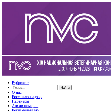
Рубрики
>
Найти
О нас
Россельхознадзор
Партнеры
Архив номеров
Рекламодателям