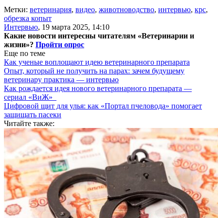
Метки:
ветеринария
,
видео
,
животноводство
,
интервью
,
крс
,
обрезка копыт
Интервью
,
19 марта 2025, 14:10
Какие новости интересны читателям «Ветеринарии и
жизни»?
Пройти опрос
Еще по теме
Как ученые воплощают идею ветеринарного препарата
Опыт, который не получить на парах: зачем будущему
ветеринару практика — интервью
Как рождается идея нового ветеринарного препарата —
сериал «ВиЖ»
Цифровой щит для улья: как «Портал пчеловода» помогает
защищать пасеки
Читайте также: