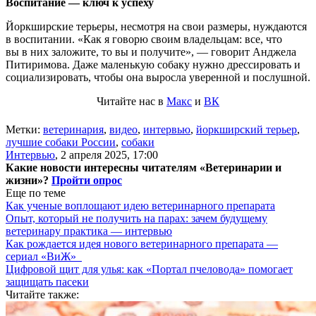
Воспитание — ключ к успеху
Йоркширские терьеры, несмотря на свои размеры, нуждаются
в воспитании. «Как я говорю своим владельцам: все, что
вы в них заложите, то вы и получите», — говорит Анджела
Питиримова. Даже маленькую собаку нужно дрессировать и
социализировать, чтобы она выросла уверенной и послушной.
Читайте нас в
Макс
и
ВК
Метки:
ветеринария
,
видео
,
интервью
,
йоркширский терьер
,
лучшие собаки России
,
собаки
Интервью
,
2 апреля 2025, 17:00
Какие новости интересны читателям «Ветеринарии и
жизни»?
Пройти опрос
Еще по теме
Как ученые воплощают идею ветеринарного препарата
Опыт, который не получить на парах: зачем будущему
ветеринару практика — интервью
Как рождается идея нового ветеринарного препарата —
сериал «ВиЖ»
Цифровой щит для улья: как «Портал пчеловода» помогает
защищать пасеки
Читайте также: