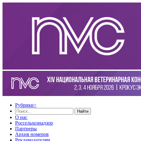
Рубрики
>
Найти
О нас
Россельхознадзор
Партнеры
Архив номеров
Рекламодателям