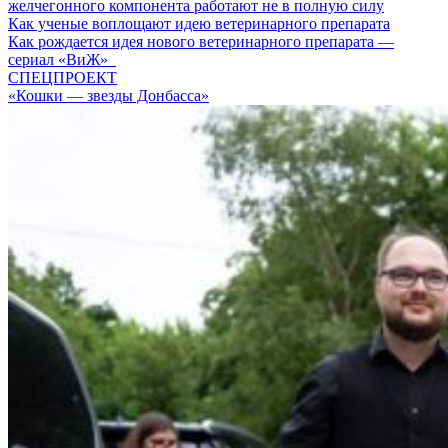
желчегонного компонента работают не в полную силу
Как ученые воплощают идею ветеринарного препарата
Как рождается идея нового ветеринарного препарата —
сериал «ВиЖ»
СПЕЦПРОЕКТ
«Кошки — звезды Донбасса»