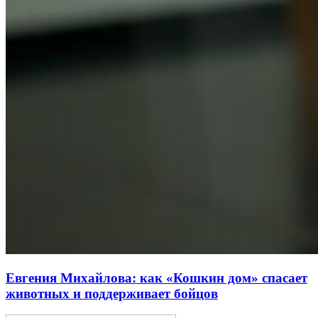
Евгения Михайлова: как «Кошкин дом» спасает
животных и поддерживает бойцов