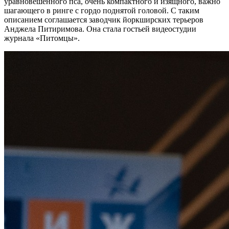
уравновешенного пса, очень компактного и изящного, важно
шагающего в ринге с гордо поднятой головой. С таким
описанием соглашается заводчик йоркширских терьеров
Анджела Питиримова. Она стала гостьей видеостудии
журнала «Питомцы».