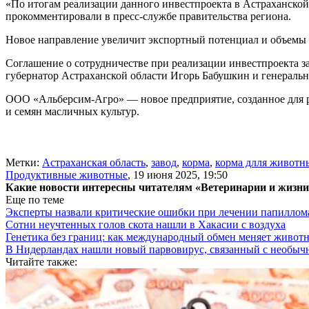
«По итогам реализации данного инвестпроекта в Астраханско
прокомментировали в пресс-службе правительства региона.
Новое направление увеличит экспортный потенциал и объемы 
Соглашение о сотрудничестве при реализации инвестпроекта
губернатор Астраханской области Игорь Бабушкин и генераль
ООО «Альберсим-Агро» — новое предприятие, созданное для р
и семян масличных культур.
Метки:
Астраханская область
,
завод
,
корма
,
корма длля животн
Продуктивные животные
,
19 июня 2025, 19:50
Какие новости интересны читателям «Ветеринарии и жизн
Еще по теме
Эксперты назвали критические ошибки при лечении папиллома
Сотни неучтенных голов скота нашли в Хакасии с воздуха
Генетика без границ: как международный обмен меняет животн
В Нидерландах нашли новый парвовирус, связанный с необыч
Читайте также: