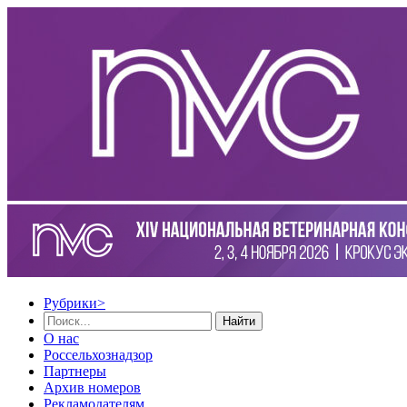
Рубрики
>
Найти
О нас
Россельхознадзор
Партнеры
Архив номеров
Рекламодателям