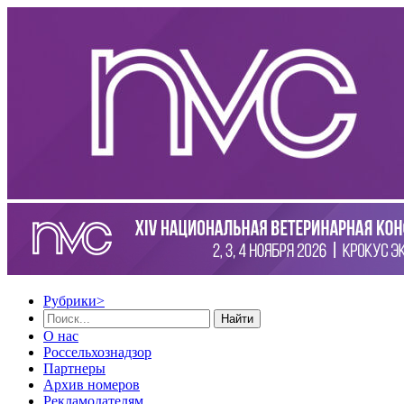
Рубрики
>
Найти
О нас
Россельхознадзор
Партнеры
Архив номеров
Рекламодателям