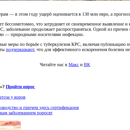
ам — в этом году ущерб оценивается в 130 млн евро, а прогноз 
ет бессимптомно, что затрудняет ее своевременное выявление и
КРС, заболевание продолжает распространяться. Одной из причи
уками — природными носителями инфекции.
вые меры по борьбе с туберкулезом КРС, включая публикацию по
рты
подчеркивают
, что для эффективного искоренения болезни 
Читайте нас в
Макс
и
ВК
и»?
Пройти опрос
тоза у коров
оводство и причем здесь сертификация
ным заболеванием поросят