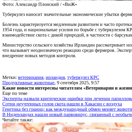
Фото: Александр Плонский / «ВиЖ»
Туберкулез наносит значительные экономические убытки фермер
Болезнь характеризуется медленным развитием и часто протека
1954 года, и национальные усилия по борьбе с туберкулезом 
взаимодействие скота с дикой природой, в частности с барс
Министерство сельского хозяйства Ирландии рассматривает но
что вызывает неоднозначную реакцию среди фермеров. Экспе
внедрение новых методов контроля.
Метки:
ветеринария
,
ирландия
,
туберкулез КРС
Продуктивные животные
,
9 сентября 2025, 9:57
Какие новости интересны читателям «Ветеринарии и жизн
Еще по теме
Эксперты назвали критические ошибки при лечении папиллома
Сотни неучтенных голов скота нашли в Хакасии с воздуха
Генетика без границ: как международный обмен меняет животн
В Нидерландах нашли новый парвовирус, связанный с необыч
Читайте также: