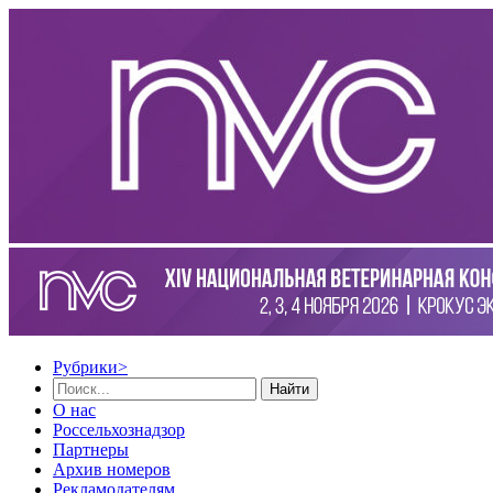
Рубрики
>
Найти
О нас
Россельхознадзор
Партнеры
Архив номеров
Рекламодателям