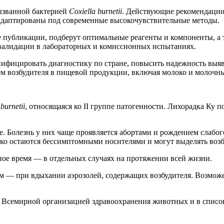
ызванной бактерией
Coxiella burnetii
. Действующие рекомендаци
адаптированы под современные высокочувствительные методы.
 публикации, подберут оптимальные реагенты и компоненты, а т
 валидации в лабораторных и комиссионных испытаниях.
унифицировать диагностику по стране, повысить надежность вы
ем возбудителя в пищевой продукции, включая молоко и молочн
 burnetii
, относящаяся ко II группе патогенности. Лихорадка Ку 
олезнь у них чаще проявляется абортами и рождением слабого 
дко остаются бессимптомными носителями и могут выделять воз
ное время — в отдельных случаях на протяжении всей жизни.
м — при вдыхании аэрозолей, содержащих возбудителя. Возмож
й Всемирной организацией здравоохранения животных и в списо