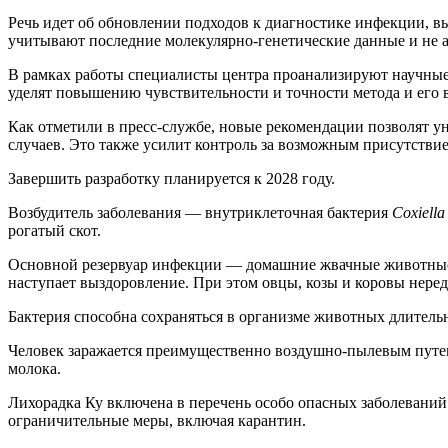
Речь идет об обновлении подходов к диагностике инфекции, в
учитывают последние молекулярно-генетические данные и не 
В рамках работы специалисты центра проанализируют научные
уделят повышению чувствительности и точности метода и его
Как отметили в пресс-службе, новые рекомендации позволят 
случаев. Это также усилит контроль за возможным присутстви
Завершить разработку планируется к 2028 году.
Возбудитель заболевания — внутриклеточная бактерия
Coxiella
рогатый скот.
Основной резервуар инфекции — домашние жвачные животные. Б
наступает выздоровление. При этом овцы, козы и коровы нере
Бактерия способна сохраняться в организме животных длитель
Человек заражается преимущественно воздушно-пылевым путе
молока.
Лихорадка Ку включена в перечень особо опасных заболевани
ограничительные меры, включая карантин.