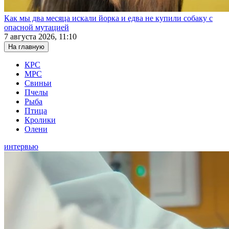
Как мы два месяца искали йорка и едва не купили собаку с
опасной мутацией
7 августа 2026, 11:10
На главную
КРС
МРС
Свиньи
Пчелы
Рыба
Птица
Кролики
Олени
интервью