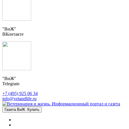
"ВиЖ"
ВКонтакте
"ВиЖ"
Telegram
+7 (495) 925 06 34
info@vetandlife.ru
Газета ВиЖ. Купить