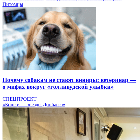
Питомцы
Почему собакам не ставят виниры: ветеринар —
о мифах вокруг «голливудской улыбки»
СПЕЦПРОЕКТ
«Кошки — звезды Донбасса»