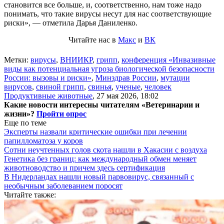
становится все больше, и, соответственно, нам тоже надо
понимать, что такие вирусы несут для нас соответствующие
риски», — отметила Дарья Даниленко.
Читайте нас в
Макс
и
ВК
Метки:
вирусы
,
ВНИИКР
,
грипп
,
конференция «Инвазивные
виды как потенциальная угроза биологической безопасности
России: вызовы и риски»
,
Минздрав России
,
мутации
вирусов
,
свиной грипп
,
свинья
,
ученые
,
человек
Продуктивные животные
,
27 мая 2026, 18:02
Какие новости интересны читателям «Ветеринарии и
жизни»?
Пройти опрос
Еще по теме
Эксперты назвали критические ошибки при лечении
папилломатоза у коров
Сотни неучтенных голов скота нашли в Хакасии с воздуха
Генетика без границ: как международный обмен меняет
животноводство и причем здесь сертификация
В Нидерландах нашли новый парвовирус, связанный с
необычным заболеванием поросят
Читайте также: