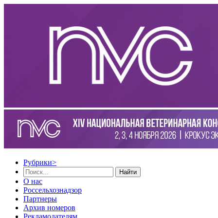
Рубрики
>
Найти
О нас
Россельхознадзор
Партнеры
Архив номеров
Рекламодателям