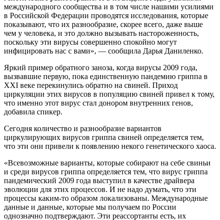
международного сообщества и в том числе нашими усилиями
в Российской Федерации проводятся исследования, которые
показывают, что их разнообразие, скорее всего, даже выше
чем у человека, и это должно вызывать настороженность,
поскольку эти вирусы совершенно спокойно могут
инфицировать нас с вами», — сообщила Дарья Даниленко.
Яркий пример обратного заноза, когда вирусы 2009 года,
вызвавшие первую, пока единственную пандемию гриппа в
XXI веке перекинулись обратно на свиней. Приход
циркуляции этих вирусов в популяцию свиней привел к тому,
что именно этот вирус стал донором внутренних генов,
добавила спикер.
Сегодня количество и разнообразие вариантов
циркулирующих вирусов гриппа свиней определяется тем,
что эти они привели к появлению некого генетического хаоса.
«Всевозможные варианты, которые собирают на себе свиньи
и среди вирусов гриппа определяется тем, что вирус гриппа
пандемический 2009 года выступил в качестве драйвера
эволюции для этих процессов. И не надо думать, что эти
процессы каким-то образом локализованы. Международные
данные и данные, которые мы получаем по России
однозначно подтверждают. Эти реассортанты есть, их