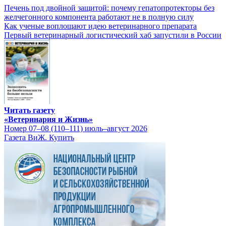
Печень под двойной защитой: почему гепатопротекторы без
желчегонного компонента работают не в полную силу
Как ученые воплощают идею ветеринарного препарата
Первый ветеринарный логистический хаб запустили в России
Читать газету
«Ветеринария и Жизнь»
Номер 07–08 (110–111) июль–август 2026
Газета ВиЖ. Купить