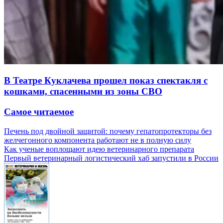
В Театре Куклачева прошел показ спектакля с
кошками, спасенными из зоны СВО
Самое читаемое
Печень под двойной защитой: почему гепатопротекторы без
желчегонного компонента работают не в полную силу
Как ученые воплощают идею ветеринарного препарата
Первый ветеринарный логистический хаб запустили в России