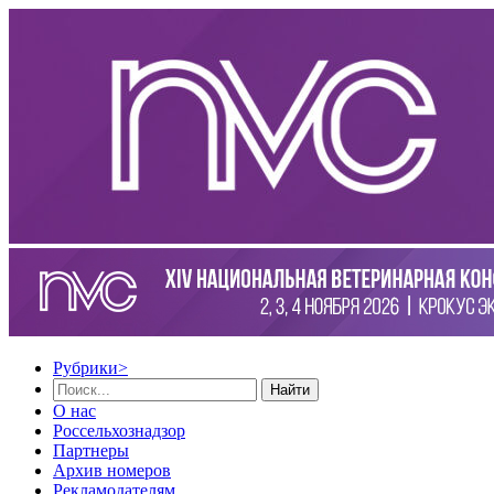
Рубрики
>
Найти
О нас
Россельхознадзор
Партнеры
Архив номеров
Рекламодателям