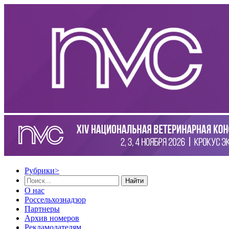
Рубрики
>
Найти
О нас
Россельхознадзор
Партнеры
Архив номеров
Рекламодателям