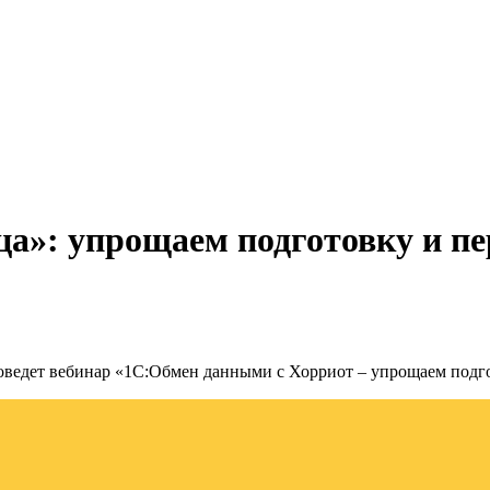
.
ца»: упрощаем подготовку и п
проведет вебинар «1С:Обмен данными с Хорриот – упрощаем подг