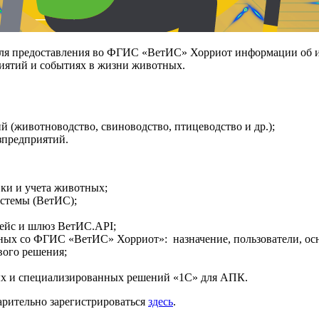
для предоставления во ФГИС «ВетИС» Хорриот информации об 
иятий и событиях в жизни животных.
й (животноводство, свиноводство, птицеводство и др.);
зпредприятий.
ки и учета животных;
стемы (ВетИС);
ейс и шлюз ВетИС.API;
ных со ФГИС «ВетИС» Хорриот»: назначение, пользователи, ос
вого решения;
вых и специализированных решений «1С» для АПК.
арительно зарегистрироваться
здесь
.