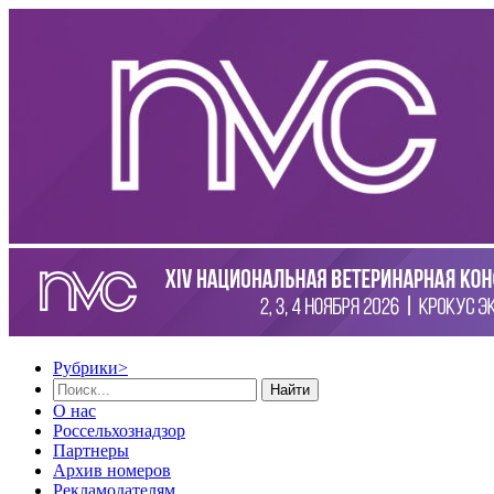
Рубрики
>
Найти
О нас
Россельхознадзор
Партнеры
Архив номеров
Рекламодателям