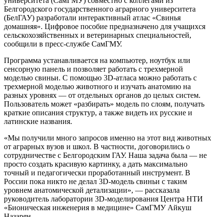
университета (СамГМУ) совместно с коллегами из
Белгородского государственного аграрного университета
(БелГАУ) разработали интерактивный атлас «Свинья
домашняя». Цифровое пособие предназначено для учащихся
сельскохозяйственных и ветеринарных специальностей,
сообщили в пресс-службе СамГМУ.
Программа устанавливается на компьютер, ноутбук или
сенсорную панель и позволяет работать с трехмерной
моделью свиньи. С помощью 3D-атласа можно работать с
трехмерной моделью животного и изучать анатомию на
разных уровнях — от отдельных органов до целых систем.
Пользователь может «разбирать» модель по слоям, получать
краткие описания структур, а также видеть их русские и
латинские названия.
«Мы получили много запросов именно на этот вид животных
от аграрных вузов и школ. В частности, договорились о
сотрудничестве с Белгородским ГАУ. Наша задача была — не
просто создать красивую картинку, а дать максимально
точный и педагогически проработанный инструмент. В
России пока никто не делал 3D-модель свиньи с таким
уровнем анатомической детализации», — рассказала
руководитель лаборатории 3D-моделирования Центра НТИ
«Бионическая инженерия в медицине» СамГМУ Айкуш
Назарян.