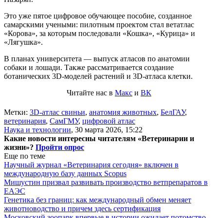
Это уже пятое цифровое обучающее пособие, созданное
самарскими учеными: пилотным проектом стал ветатлас
«Корова», за которым последовали «Кошка», «Курица» и
«Лягушка».
В планах университета — выпуск атласов по анатомии
собаки и лошади. Также рассматривается создание
ботанических 3D-моделей растений и 3D-атласа клетки.
Читайте нас в
Макс
и
ВК
Метки:
3D-атлас свиньи
,
анатомия животных
,
БелГАУ
,
ветеринария
,
СамГМУ
,
цифровой атлас
Наука и технологии
,
30 марта 2026, 15:22
Какие новости интересны читателям «Ветеринарии и
жизни»?
Пройти опрос
Еще по теме
Научный журнал «Ветеринария сегодня» включен в
международную базу данных Scopus
Мишустин призвал развивать производство ветпрепаратов в
ЕАЭС
Генетика без границ: как международный обмен меняет
животноводство и причем здесь сертификация
Московский зоопарк впервые в истории ожидает потомство