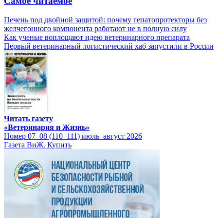
Самое читаемое
Печень под двойной защитой: почему гепатопротекторы без
желчегонного компонента работают не в полную силу
Как ученые воплощают идею ветеринарного препарата
Первый ветеринарный логистический хаб запустили в России
Читать газету
«Ветеринария и Жизнь»
Номер 07–08 (110–111) июль–август 2026
Газета ВиЖ. Купить