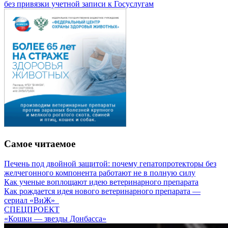
без привязки учетной записи к Госуслугам
Самое читаемое
Печень под двойной защитой: почему гепатопротекторы без
желчегонного компонента работают не в полную силу
Как ученые воплощают идею ветеринарного препарата
Как рождается идея нового ветеринарного препарата —
сериал «ВиЖ»
СПЕЦПРОЕКТ
«Кошки — звезды Донбасса»