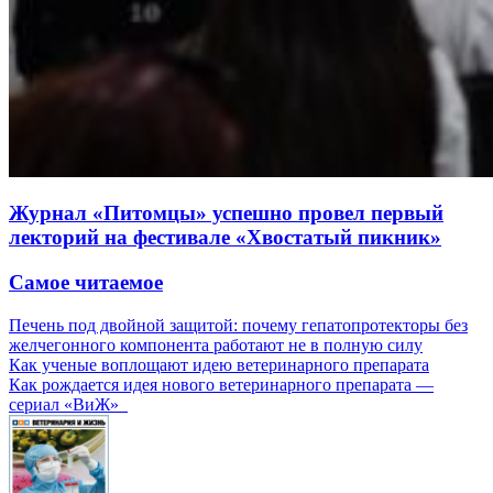
Журнал «Питомцы» успешно провел первый
лекторий на фестивале «Хвостатый пикник»
Самое читаемое
Печень под двойной защитой: почему гепатопротекторы без
желчегонного компонента работают не в полную силу
Как ученые воплощают идею ветеринарного препарата
Как рождается идея нового ветеринарного препарата —
сериал «ВиЖ»