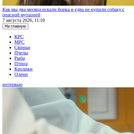
Как мы два месяца искали йорка и едва не купили собаку с
опасной мутацией
7 августа 2026, 11:10
На главную
КРС
МРС
Свиньи
Пчелы
Рыба
Птица
Кролики
Олени
интервью