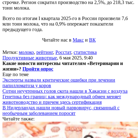
строчке. Регион сократил производство на 2,5%, до 218,3 тыс.
тонн молока.
Всего по итогам I квартала 2025-го в России произвели 7,6
млн тонн молока, что на 0,9% опережает показатели
предыдущего года.
Читайте нас в
Макс
и
ВК
Метки:
молоко
,
рейтинг
,
Росстат
,
статистика
Продуктивные животные
,
6 мая 2025, 9:40
Какие новости интересны читателям «Ветеринарии и
жизни»?
Пройти опрос
Еще по теме
Эксперты назвали критические ошибки при лечении
папилломатоза у коров
Сотни неучтенных голов скота нашли в Хакасии с воздуха
Генетика без границ: как международный обмен меняет
животноводство и причем здесь сертификация
В Нидерландах нашли новый парвовирус, связанный с
необычным заболеванием поросят
Читайте также: