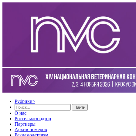
Рубрики
>
Найти
О нас
Россельхознадзор
Партнеры
Архив номеров
Рекламодателям