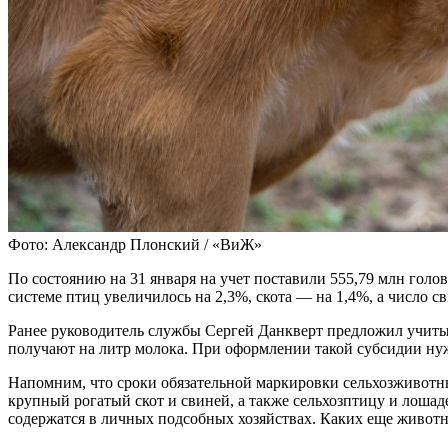
Фото: Александр Плонский / «ВиЖ»
По состоянию на 31 января на учет поставили 555,79 млн голов
системе птиц увеличилось на 2,3%, скота — на 1,4%, а число с
Ранее руководитель службы Сергей Данкверт предложил учитыв
получают на литр молока. При оформлении такой субсидии нуж
Напомним, что сроки обязательной маркировки сельхозживотны
крупный рогатый скот и свиней, а также сельхозптицу и лошад
содержатся в личных подсобных хозяйствах. Каких еще животн