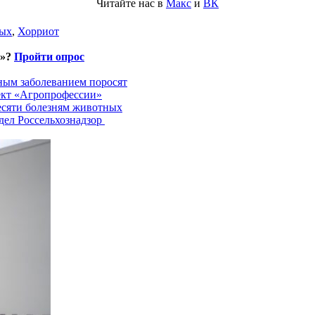
Читайте нас в
Макс
и
ВК
ных
,
Хорриот
и»?
Пройти опрос
ным заболеванием поросят
ект «Агропрофессии»
есяти болезням животных
дел Россельхознадзор