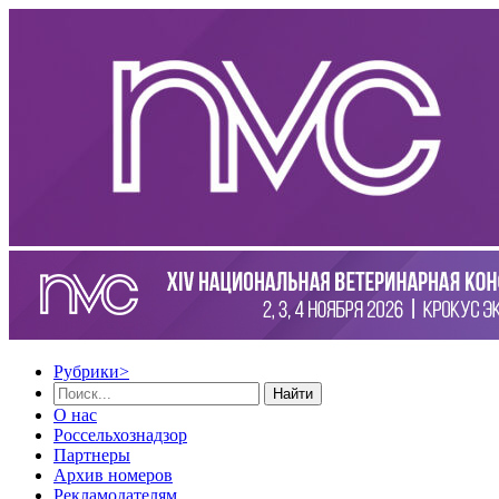
Рубрики
>
Найти
О нас
Россельхознадзор
Партнеры
Архив номеров
Рекламодателям