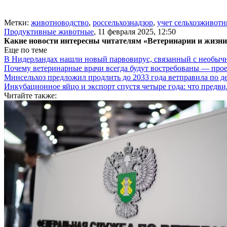
Метки:
животноводство
,
россельхознадзор
,
учет сельхозживот
Продуктивные животные
,
11 февраля 2025, 12:50
Какие новости интересны читателям «Ветеринарии и жизн
Еще по теме
В Нидерландах нашли новый парвовирус, связанный с необыч
Почему ветеринарные врачи всегда будут востребованы — про
Минсельхоз предложил продлить до 2033 года ветправила по д
Инкубационное яйцо и экспорт спустя четыре года: что предви
Читайте также: