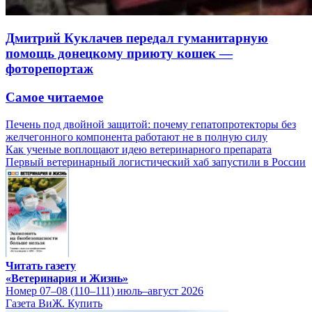
Дмитрий Куклачев передал гуманитарную
помощь донецкому приюту кошек —
фоторепортаж
Самое читаемое
Печень под двойной защитой: почему гепатопротекторы без
желчегонного компонента работают не в полную силу
Как ученые воплощают идею ветеринарного препарата
Первый ветеринарный логистический хаб запустили в России
Читать газету
«Ветеринария и Жизнь»
Номер 07–08 (110–111) июль–август 2026
Газета ВиЖ. Купить