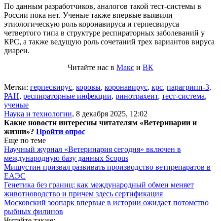
По данным разработчиков, аналогов такой тест-системы в
России пока нет. Ученые также впервые выявили
этиологическую роль коронавируса и герпесвируса
четвертого типа в структуре респираторных заболеваний у
КРС, а также ведущую роль сочетаний трех вариантов вируса
диареи.
Читайте нас в
Макс
и
ВК
Метки:
герпесвирус
,
коровы
,
коронавирус
,
крс
,
парагрипп-3
,
РАН
,
респираторные инфекции
,
ринотрахеит
,
тест-система
,
ученые
Наука и технологии
,
8 декабря 2025, 12:02
Какие новости интересны читателям «Ветеринарии и
жизни»?
Пройти опрос
Еще по теме
Научный журнал «Ветеринария сегодня» включен в
международную базу данных Scopus
Мишустин призвал развивать производство ветпрепаратов в
ЕАЭС
Генетика без границ: как международный обмен меняет
животноводство и причем здесь сертификация
Московский зоопарк впервые в истории ожидает потомство
рыбных филинов
Читайте также: