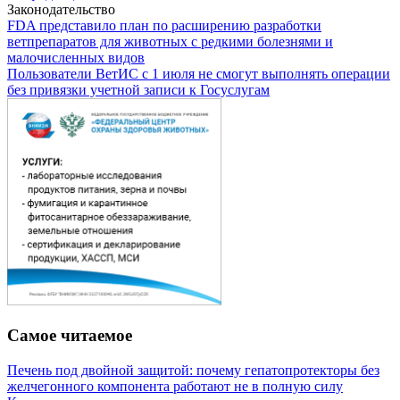
Законодательство
FDA представило план по расширению разработки
ветпрепаратов для животных с редкими болезнями и
малочисленных видов
Пользователи ВетИС с 1 июля не смогут выполнять операции
без привязки учетной записи к Госуслугам
Самое читаемое
Печень под двойной защитой: почему гепатопротекторы без
желчегонного компонента работают не в полную силу