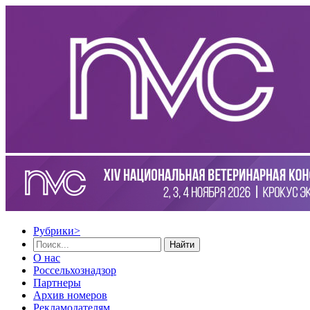
Рубрики
>
Найти
О нас
Россельхознадзор
Партнеры
Архив номеров
Рекламодателям