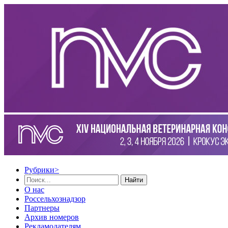
Рубрики
>
Найти
О нас
Россельхознадзор
Партнеры
Архив номеров
Рекламодателям