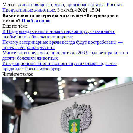
Метки:
животноводство
,
мясо
,
производство мяса
,
Росстат
Продуктивные животные
,
3 октября 2024, 15:04
Какие новости интересны читателям «Ветеринарии и
жизни»?
Пройти опрос
Еще по теме
В Нидерландах нашли новый парвовирус, связанный с
необычным заболеванием поросят
Почему ветеринарные врачи всегда будут востребованы —
проект «Агропрофессии»
Минсельхоз предложил продлить до 2033 года ветправила по
десяти болезням животных
Инкубационное яйцо и экспорт спустя четыре года: что
предвидел Россельхознадзор
Читайте также: