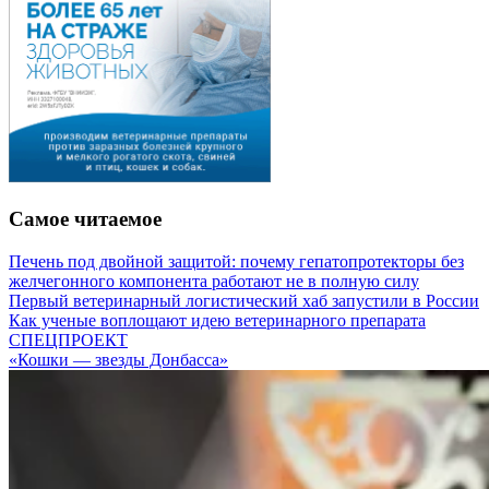
Самое читаемое
Печень под двойной защитой: почему гепатопротекторы без
желчегонного компонента работают не в полную силу
Первый ветеринарный логистический хаб запустили в России
Как ученые воплощают идею ветеринарного препарата
СПЕЦПРОЕКТ
«Кошки — звезды Донбасса»