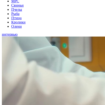
МРС
Свиньи
Пчелы
Рыба
Птица
Кролики
Олени
интервью