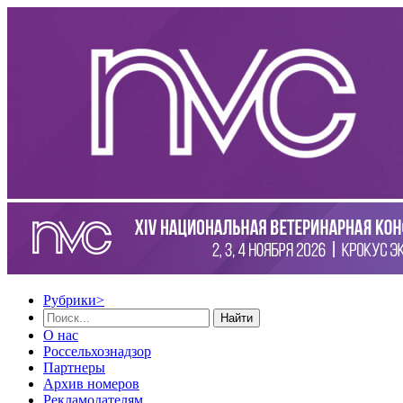
Рубрики
>
Найти
О нас
Россельхознадзор
Партнеры
Архив номеров
Рекламодателям