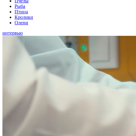
Пчелы
Рыба
Птица
Кролики
Олени
интервью