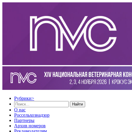
Рубрики
>
Найти
О нас
Россельхознадзор
Партнеры
Архив номеров
Рекламодателям