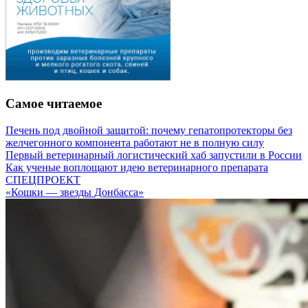
Самое читаемое
Печень под двойной защитой: почему гепатопротекторы без
желчегонного компонента работают не в полную силу
Первый ветеринарный логистический хаб запустили в России
Как ученые воплощают идею ветеринарного препарата
СПЕЦПРОЕКТ
«Кошки — звезды Донбасса»