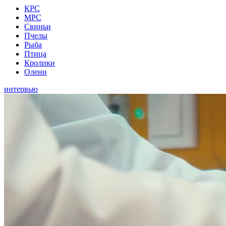
КРС
МРС
Свиньи
Пчелы
Рыба
Птица
Кролики
Олени
интервью