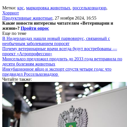
Метки:
крс
,
маркировка животных
,
россельхознадзор
,
Хорриот
Продуктивные животные
,
27 ноября 2024, 16:55
Какие новости интересны читателям «Ветеринарии и
жизни»?
Пройти опрос
Еще по теме
В Нидерландах нашли новый парвовирус, связанный с
необычным заболеванием поросят
Почему ветеринарные врачи всегда будут востребованы —
проект «Агропрофессии»
Минсельхоз предложил продлить до 2033 года ветправила по
десяти болезням животных
Инкубационное яйцо и экспорт спустя четыре года: что
предвидел Россельхознадзор
Читайте также: