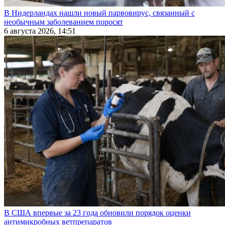
В Нидерландах нашли новый парвовирус, связанный с
необычным заболеванием поросят
6 августа 2026, 14:51
В США впервые за 23 года обновили порядок оценки
антимикробных ветпрепаратов