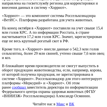
направлена на госветслужбу региона для корректировки и
внесения данных в систему «Хорриот».
«Хорриот» — это компонент системы Россельхознадзора
«ВетИС». Платформа разработана для учета животных.
На конец октября в «Хорриот» поставили на учет свыше 15,4
млн голов КРС. А по информации Росстата, в стране
насчитывается 17,2 млн голов КРС. Значит, зарегистрирован
еще не весь крупный рогатый скот в РФ.
Кроме того, в «Хорриот» внесли данные о 542,3 млн голов
сельхозптиц, более 29 млн свиней, учтено свыше 7,6 млн овец
и коз.
В ближайшее время производители не смогут выпустить в
оборот продукцию животноводства, если, например, корова,
от которой получена продукция, не зарегистрирована в
системе «Хорриот». Россельхознадзор для этого интегрирует
платформы «Меркурий» и «Хорриот». Об этом
ранее
сообщал
заместитель директора по информатизации
Федерального центра охраны здоровья животных (ФГБУ
«ВНИИЗЖ» Россельхознадзора) Александр Осминин.
Читайте нас в
Макс
и
ВК