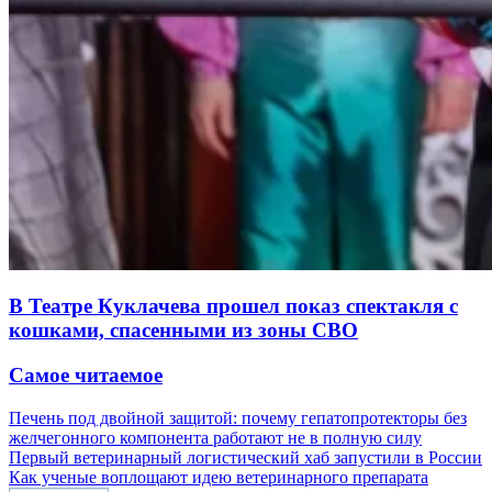
В Театре Куклачева прошел показ спектакля с
кошками, спасенными из зоны СВО
Самое читаемое
Печень под двойной защитой: почему гепатопротекторы без
желчегонного компонента работают не в полную силу
Первый ветеринарный логистический хаб запустили в России
Как ученые воплощают идею ветеринарного препарата