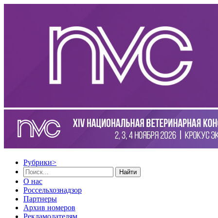
Рубрики
>
Найти
О нас
Россельхознадзор
Партнеры
Архив номеров
Рекламодателям