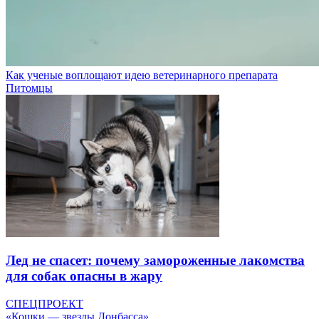
Как ученые воплощают идею ветеринарного препарата
Питомцы
Лед не спасет: почему замороженные лакомства
для собак опасны в жару
СПЕЦПРОЕКТ
«Кошки — звезды Донбасса»