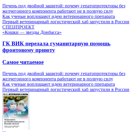
Печень под двойной защитой: почему гепатопротекторы без
желчегонного компонента работают не в полную силу
Как ученые воплощают идею ветеринарного препарата
Первый ветеринарный логистический хаб запустили в России
СПЕЦПРОЕКТ
«Кошки — звезды Донбасса»
ГК ВИК передала гуманитарную помощь
фронтовому приюту
Самое читаемое
Печень под двойной защитой: почему гепатопротекторы без
желчегонного компонента работают не в полную силу
Как ученые воплощают идею ветеринарного препарата
Первый ветеринарный логистический хаб запустили в России