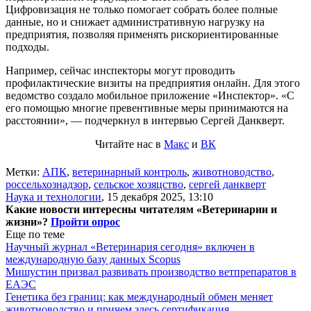
Цифровизация не только помогает собрать более полные
данные, но и снижает административную нагрузку на
предприятия, позволяя применять рискориентированные
подходы.
Например, сейчас инспекторы могут проводить
профилактические визиты на предприятия онлайн. Для этого
ведомство создало мобильное приложение «Инспектор». «С
его помощью многие превентивные меры принимаются на
расстоянии», — подчеркнул в интервью Сергей Данкверт.
Читайте нас в
Макс
и
ВК
Метки:
АПК
,
ветеринарный контроль
,
животноводство
,
россельхознадзор
,
сельское хозяцство
,
сергей данкверт
Наука и технологии
,
15 декабря 2025, 13:10
Какие новости интересны читателям «Ветеринарии и
жизни»?
Пройти опрос
Еще по теме
Научный журнал «Ветеринария сегодня» включен в
международную базу данных Scopus
Мишустин призвал развивать производство ветпрепаратов в
ЕАЭС
Генетика без границ: как международный обмен меняет
животноводство и причем здесь сертификация