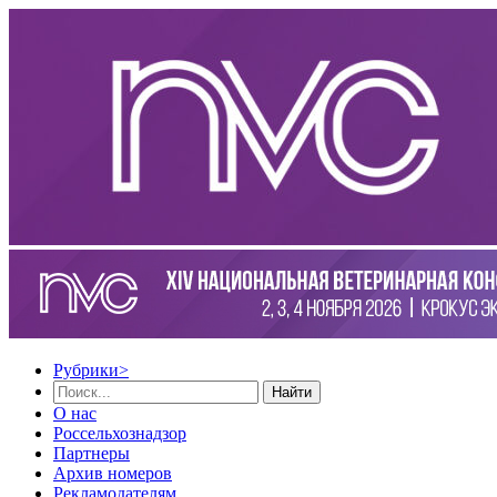
Рубрики
>
Найти
О нас
Россельхознадзор
Партнеры
Архив номеров
Рекламодателям