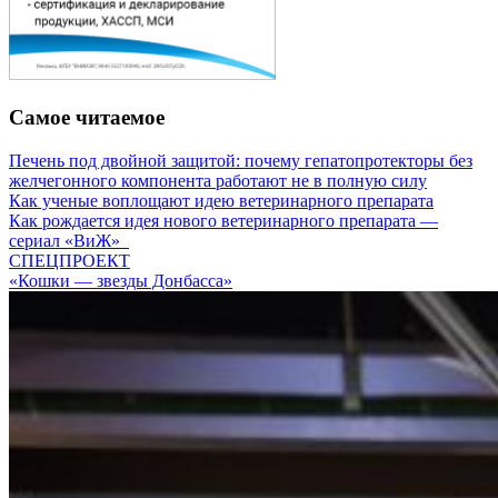
Самое читаемое
Печень под двойной защитой: почему гепатопротекторы без
желчегонного компонента работают не в полную силу
Как ученые воплощают идею ветеринарного препарата
Как рождается идея нового ветеринарного препарата —
сериал «ВиЖ»
СПЕЦПРОЕКТ
«Кошки — звезды Донбасса»