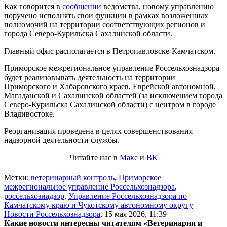
Как говорится в
сообщении
ведомства, новому управлению
поручено исполнять свои функции в рамках возложенных
полномочий на территории соответствующих регионов и
города Северо-Курильска Сахалинской области.
Главный офис располагается в Петропавловске-Камчатском.
Приморское межрегиональное управление Россельхознадзора
будет реализовывать деятельность на территории
Приморского и Хабаровского краев, Еврейской автономной,
Магаданской и Сахалинской областей (за исключением города
Северо-Курильска Сахалинской области) с центром в городе
Владивостоке.
Реорганизация проведена в целях совершенствования
надзорной деятельности службы.
Читайте нас в
Макс
и
ВК
Метки:
ветеринарный контроль
,
Приморское
межрегиональное управление Россельхознадзора
,
россельхознадзор
,
Управление Россельхознадзора по
Камчатскому краю и Чукотскому автономному округу
Новости Россельхознадзора
,
15 мая 2026, 11:39
Какие новости интересны читателям «Ветеринарии и