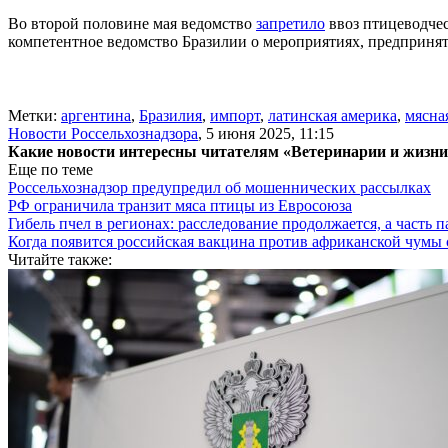
Во второй половине мая ведомство
запретило
ввоз птицеводчес
компетентное ведомство Бразилии о мероприятиях, предпринят
Метки:
аргентина
,
Бразилия
,
импорт
,
латинская америка
,
мясна
Новости Россельхознадзора
,
5 июня 2025, 11:15
Какие новости интересны читателям «Ветеринарии и жизн
Еще по теме
Россельхознадзор предупредил об мошеннических рассылках
РФ ограничила транзит мяса птицы из Евросоюза
Гибель пчел в регионах: расследование продолжается, а часть п
Когда появится российская вакцина против африканской чумы
Читайте также: