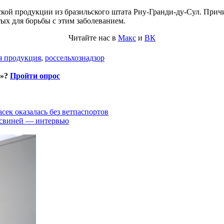
кой продукции из бразильского штата Риу-Гранди-ду-Сул. При
ых для борьбы с этим заболеванием.
Читайте нас в
Макс
и
ВК
я продукция
,
россельхознадзор
и»?
Пройти опрос
асек оказалась без ветпаспортов
 свиней — интервью