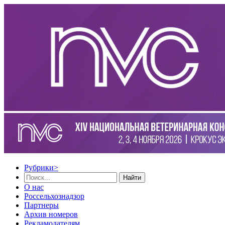
Рубрики
>
Найти
О нас
Россельхознадзор
Партнеры
Архив номеров
Рекламодателям