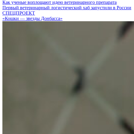
Как ученые воплощают идею ветеринарного препарата
Первый ветеринарный логистический хаб запустили в России
СПЕЦПРОЕКТ
«Кошки — звезды Донбасса»