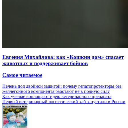
Евгения Михайлова: как «Кошкин дом» спасает
животных и поддерживает бойцов
Самое читаемое
Печень под двойной защитой: почему гепатопротекторы без
желчегонного компонента работают не в полную силу
Как ученые воплощают идею ветеринарного препарата
Первый ветеринарный логистический хаб запустили в России