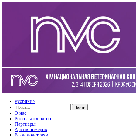
Рубрики
>
Найти
О нас
Россельхознадзор
Партнеры
Архив номеров
Рекламодателям