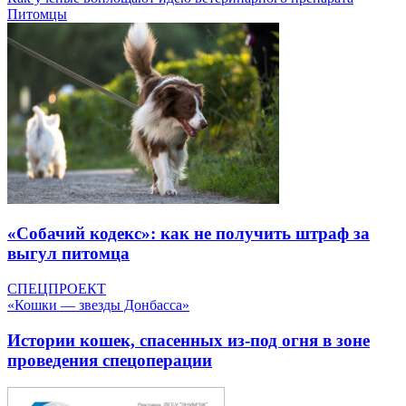
Питомцы
«Собачий кодекс»: как не получить штраф за
выгул питомца
СПЕЦПРОЕКТ
«Кошки — звезды Донбасса»
Истории кошек, спасенных из-под огня в зоне
проведения спецоперации