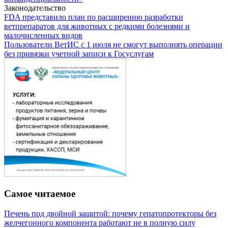
Законодательство
FDA представило план по расширению разработки
ветпрепаратов для животных с редкими болезнями и
малочисленных видов
Пользователи ВетИС с 1 июля не смогут выполнять операции
без привязки учетной записи к Госуслугам
Самое читаемое
Печень под двойной защитой: почему гепатопротекторы без
желчегонного компонента работают не в полную силу