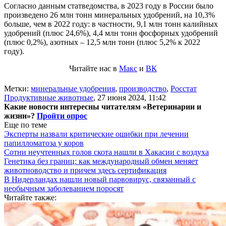
Согласно данным статведомства, в 2023 году в России было
произведено 26 млн тонн минеральных удобрений, на 10,3%
больше, чем в 2022 году: в частности, 9,1 млн тонн калийных
удобрений (плюс 24,6%), 4,4 млн тонн фосфорных удобрений
(плюс 0,2%), азотных – 12,5 млн тонн (плюс 5,2% к 2022
году).
Читайте нас в
Макс
и
ВК
Метки:
минеральные удобрения
,
производство
,
Росстат
Продуктивные животные
,
27 июня 2024, 11:42
Какие новости интересны читателям «Ветеринарии и
жизни»?
Пройти опрос
Еще по теме
Эксперты назвали критические ошибки при лечении
папилломатоза у коров
Сотни неучтенных голов скота нашли в Хакасии с воздуха
Генетика без границ: как международный обмен меняет
животноводство и причем здесь сертификация
В Нидерландах нашли новый парвовирус, связанный с
необычным заболеванием поросят
Читайте также: