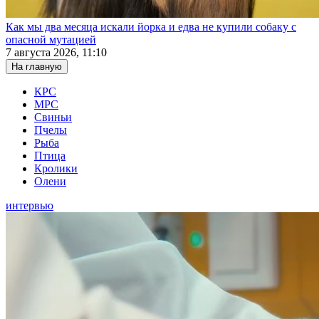
Как мы два месяца искали йорка и едва не купили собаку с
опасной мутацией
7 августа 2026, 11:10
На главную
КРС
МРС
Свиньи
Пчелы
Рыба
Птица
Кролики
Олени
интервью