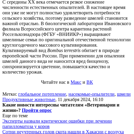
С середины ХХ века отмечается резкое снижение
численности естественных опылителей. В настоящее время
они уже не могут полностью удовлетворить потребности
сельского хозяйства, поэтому разведение шмелей становится
важной отраслью. В биологической лаборатории Ивановского
филиала Всероссийского центра карантина растений
Россельхознадзора (ФГБУ «ВНИИКР») выращивают
шмелиные семьи по оригинальной отечественной технологии
круглогодичного массового культивирования.
Культивируемый вид
Bombus terrestris
обитает в природе
европейской части России. При применении для опыления
шмелей данного вида не наносится вред биоценозу,
синхронизируется цветение, повышается качество и
количество урожая.
Читайте нас в
Макс
и
ВК
Метки:
глобальное потепление
,
насекомые-опылители
,
шмели
Продуктивные животные
,
11 декабря 2024, 16:10
Какие новости интересны читателям «Ветеринарии и
жизни»?
Пройти опрос
Еще по теме
Эксперты назвали критические ошибки при лечении
папилломатоза у коров
Сотни неучтенных голов скота нашли в Хакасии с воздуха