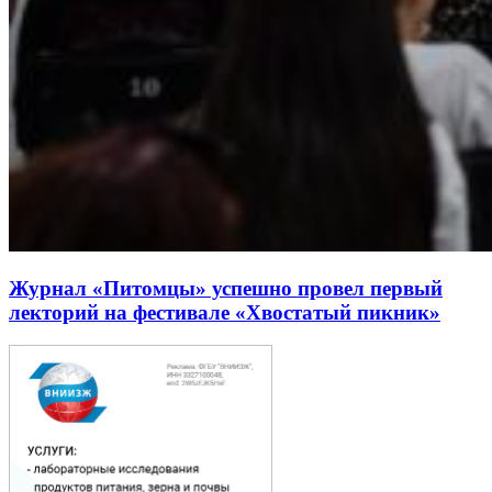
Журнал «Питомцы» успешно провел первый
лекторий на фестивале «Хвостатый пикник»