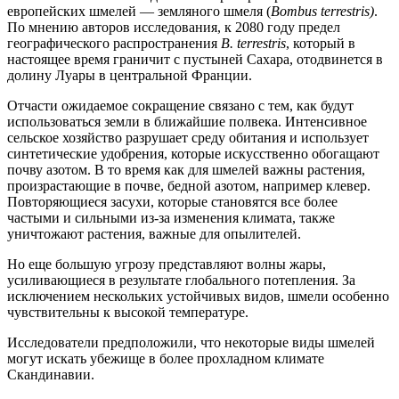
европейских шмелей — земляного шмеля (
Bombus terrestris)
.
По мнению авторов исследования, к 2080 году предел
географического распространения
B. terrestris
, который в
настоящее время граничит с пустыней Сахара, отодвинется в
долину Луары в центральной Франции.
Отчасти ожидаемое сокращение связано с тем, как будут
использоваться земли в ближайшие полвека. Интенсивное
сельское хозяйство разрушает среду обитания и использует
синтетические удобрения, которые искусственно обогащают
почву азотом. В то время как для шмелей важны растения,
произрастающие в почве, бедной азотом, например клевер.
Повторяющиеся засухи, которые становятся все более
частыми и сильными из-за изменения климата, также
уничтожают растения, важные для опылителей.
Но еще большую угрозу представляют волны жары,
усиливающиеся в результате глобального потепления. За
исключением нескольких устойчивых видов, шмели особенно
чувствительны к высокой температуре.
Исследователи предположили, что некоторые виды шмелей
могут искать убежище в более прохладном климате
Скандинавии.