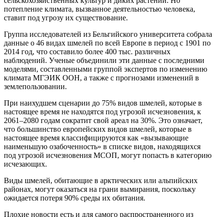
сельскохозяйственных культур и диких растений. Но
потепление климата, вызванное деятельностью человека,
ставит под угрозу их существование.
Группа исследователей из Бельгийского университета собрала
данные о 46 видах шмелей по всей Европе в период с 1901 по
2014 год, что составило более 400 тыс. различных
наблюдений. Ученые объединили эти данные с последними
моделями, составленными группой экспертов по изменению
климата МГЭИК ООН, а также с прогнозами изменений в
землепользовании.
При наихудшем сценарии до 75% видов шмелей, которые в
настоящее время не находятся под угрозой исчезновения, к
2061–2080 годам сократит свой ареал на 30%. Это означает,
что большинство европейских видов шмелей, которые в
настоящее время классифицируются как «вызывающие
наименьшую озабоченность» в списке видов, находящихся
под угрозой исчезновения МСОП, могут попасть в категорию
исчезающих.
Виды шмелей, обитающие в арктических или альпийских
районах, могут оказаться на грани вымирания, поскольку
ожидается потеря 90% среды их обитания.
Плохие новости есть и для самого распространенного из