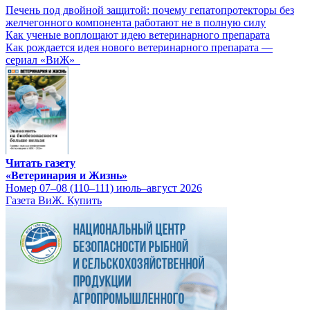
Печень под двойной защитой: почему гепатопротекторы без
желчегонного компонента работают не в полную силу
Как ученые воплощают идею ветеринарного препарата
Как рождается идея нового ветеринарного препарата —
сериал «ВиЖ»
Читать газету
«Ветеринария и Жизнь»
Номер 07–08 (110–111) июль–август 2026
Газета ВиЖ. Купить