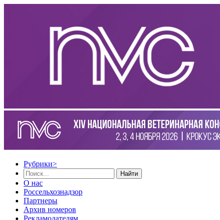
Рубрики
>
Найти
О нас
Россельхознадзор
Партнеры
Архив номеров
Рекламодателям