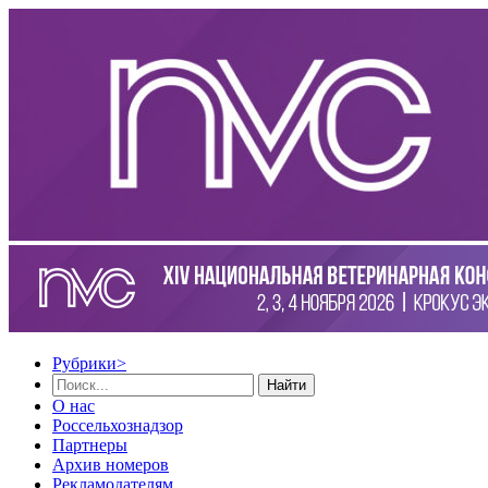
Рубрики
>
Найти
О нас
Россельхознадзор
Партнеры
Архив номеров
Рекламодателям