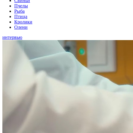
Свиньи
Пчелы
Рыба
Птица
Кролики
Олени
интервью