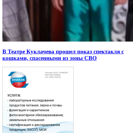
В Театре Куклачева прошел показ спектакля с
кошками, спасенными из зоны СВО