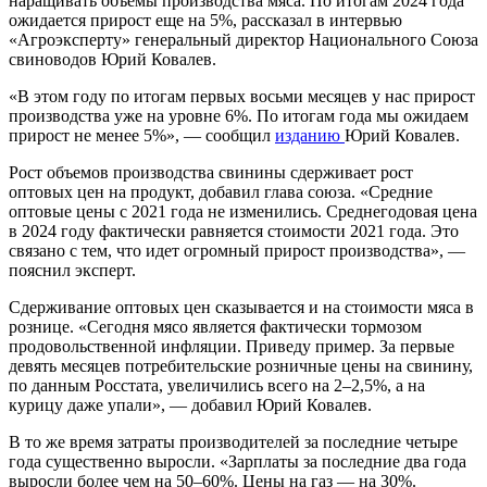
наращивать объемы производства мяса. По итогам 2024 года
ожидается прирост еще на 5%, рассказал в интервью
«Агроэксперту» генеральный директор Национального Союза
свиноводов Юрий Ковалев.
«В этом году по итогам первых восьми месяцев у нас прирост
производства уже на уровне 6%. По итогам года мы ожидаем
прирост не менее 5%», — сообщил
изданию
Юрий Ковалев.
Рост объемов производства свинины сдерживает рост
оптовых цен на продукт, добавил глава союза. «Средние
оптовые цены с 2021 года не изменились. Среднегодовая цена
в 2024 году фактически равняется стоимости 2021 года. Это
связано с тем, что идет огромный прирост производства», —
пояснил эксперт.
Сдерживание оптовых цен сказывается и на стоимости мяса в
рознице. «Сегодня мясо является фактически тормозом
продовольственной инфляции. Приведу пример. За первые
девять месяцев потребительские розничные цены на свинину,
по данным Росстата, увеличились всего на 2–2,5%, а на
курицу даже упали», — добавил Юрий Ковалев.
В то же время затраты производителей за последние четыре
года существенно выросли. «Зарплаты за последние два года
выросли более чем на 50–60%. Цены на газ — на 30%.