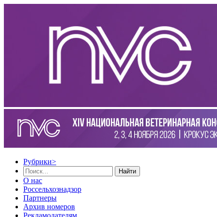
Рубрики
>
Найти
О нас
Россельхознадзор
Партнеры
Архив номеров
Рекламодателям