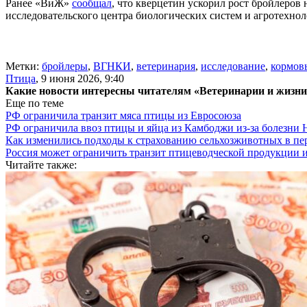
Ранее «ВиЖ»
сообщал
, что кверцетин ускорил рост бройлеров
исследовательского центра биологических систем и агротехно
Метки:
бройлеры
,
ВГНКИ
,
ветеринария
,
исследование
,
кормов
Птица
,
9 июня 2026, 9:40
Какие новости интересны читателям «Ветеринарии и жизн
Еще по теме
РФ ограничила транзит мяса птицы из Евросоюза
РФ ограничила ввоз птицы и яйца из Камбоджи из-за болезни
Как изменились подходы к страхованию сельхозживотных в пе
Россия может ограничить транзит птицеводческой продукции 
Читайте также: