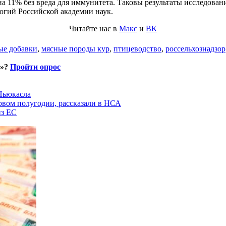
 на 11% без вреда для иммунитета. Таковы результаты исследова
логий Российской академии наук.
Читайте нас в
Макс
и
ВК
ые добавки
,
мясные породы кур
,
птицеводство
,
россельхознадзор
и»?
Пройти опрос
 Ньюкасла
рвом полугодии, рассказали в НСА
из ЕС