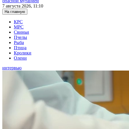
опасной мутацией
7 августа 2026, 11:10
На главную
КРС
МРС
Свиньи
Пчелы
Рыба
Птица
Кролики
Олени
интервью