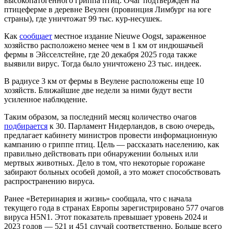
высокопатогенного гриппа птиц. Очаг подтвержден на
птицеферме в деревне Веулен (провинция Лимбург на юге
страны), где уничтожат 99 тыс. кур-несушек.
Как
сообщает
местное издание Nieuwe Oogst, зараженное
хозяйство расположено менее чем в 1 км от индюшачьей
фермы в Эйсселстейне, где 20 декабря 2025 года также
выявили вирус. Тогда было уничтожено 23 тыс. индеек.
В радиусе 3 км от фермы в Веулене расположены еще 10
хозяйств. Ближайшие две недели за ними будут вести
усиленное наблюдение.
Таким образом, за последний месяц количество очагов
подбирается
к 30. Парламент Нидерландов, в свою очередь,
предлагает кабинету министров провести информационную
кампанию о гриппе птиц. Цель — рассказать населению, как
правильно действовать при обнаружении больных или
мертвых животных. Дело в том, что некоторые горожане
забирают больных особей домой, а это может способствовать
распространению вируса.
Ранее «Ветеринария и жизнь» сообщала, что с начала
текущего года в странах Европы зарегистрировано 577 очагов
вируса H5N1. Этот показатель превышает уровень 2024 и
2023 годов — 521 и 451 случай соответственно. Больше всего