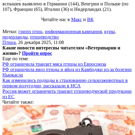
вспышек выявлено в Германии (144), Венгрии и Польше (по
107), Франции (65), Италии (36) и Нидерландах (21).
Читайте нас в
Макс
и
ВК
Метки:
грипп птиц
,
информационная кампания
,
куры
,
нидерланды
,
птицеводство
Птица
,
26 декабря 2025, 11:08
Какие новости интересны читателям «Ветеринарии и
жизни»?
Пройти опрос
Еще по теме
РФ ограничила транзит мяса птицы из Евросоюза
РФ ограничила ввоз птицы и яйца из Камбоджи из-за болезни
Ньюкасла
Как изменились подходы к страхованию сельхозживотных в
первом полугодии, рассказали в НСА
Россия может ограничить транзит птицеводческой продукции
из ЕС
Читайте также: