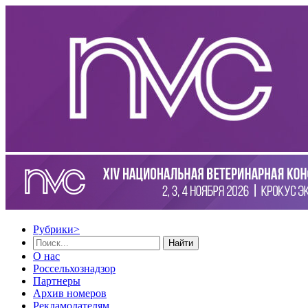
Рубрики
>
Найти
О нас
Россельхознадзор
Партнеры
Архив номеров
Рекламодателям