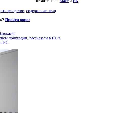
Читайте нас в
Макс
и
ВК
,
птицеводство
,
содержание птиц
и»?
Пройти опрос
 Ньюкасла
рвом полугодии, рассказали в НСА
из ЕС