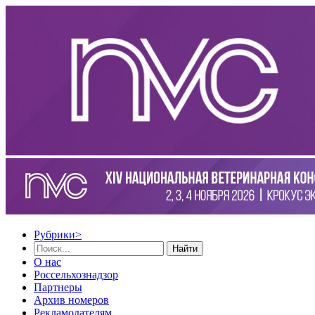
Рубрики
>
Найти
О нас
Россельхознадзор
Партнеры
Архив номеров
Рекламодателям