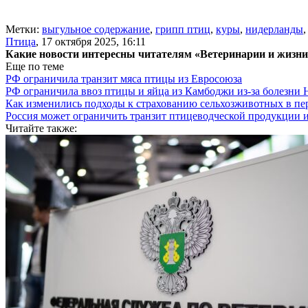
Метки:
выгульное содержание
,
грипп птиц
,
куры
,
нидерланды
Птица
,
17 октября 2025, 16:11
Какие новости интересны читателям «Ветеринарии и жизн
Еще по теме
РФ ограничила транзит мяса птицы из Евросоюза
РФ ограничила ввоз птицы и яйца из Камбоджи из-за болезни
Как изменились подходы к страхованию сельхозживотных в пе
Россия может ограничить транзит птицеводческой продукции 
Читайте также: