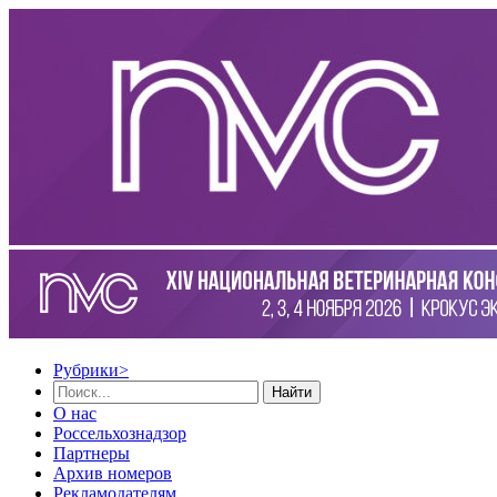
Рубрики
>
Найти
О нас
Россельхознадзор
Партнеры
Архив номеров
Рекламодателям