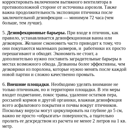
корректировать включением вытяжного вентилятора в
противоположной стороне от источника аэрозоля. Также
важна продолжительность экспозиции птичника после
заключительной дезинфекции — минимум 72 часа (чем
больше, тем лучше).
5.
Дезинфекционные барьеры.
При входе в птичник, как
правило, устанавливается дезинфекционная ванна или
дезковрик. Желание сэкономить часто приводит к тому, что
они покупаются маленьких размеров, и работники их просто
перешагивают и обходят. Экономить не стоит, а
дополнительно нужно поставить заградительные барьеры в
местах возможного обхода. Дезванны более эффективны, чем
дезковрики из поролона, которые нужно менять после каждой
новой партии и сложно качественно промыть.
6.
Внешние площадки
. Необходимо уделять внимание не
только птичникам, но и территории площадки. В эти меры
входит подметание, покос травы, удаление остатков пера,
россыпей кормов и другой органики, влажная дезинфекция
всего асфальтового покрытия и почвы вокруг птичников.
Поскольку вирусы могут циркулировать на глубине до 5 см,
важно не просто «обрызгать» поверхность, а тщательно
пролить ее дезсредством из расчета не менее 2 литров на 1 кв.
метр.