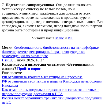
7.
Подготовка санпропускника
. Она должна включать
механическую очистку не только полов, но и
труднодоступных мест, шкафчиков для одежды от всех
предметов, которые использовались в прошлом туре, и
дезинфекцию, например, с помощью специальных шашек. Вся
спецодежда, включая верхнюю, перед посадкой новой партии
должна быть постирана и продезинфицирована.
Читайте нас в
Макс
и
ВК
Метки:
биобезопасность
,
биобезопасность на птицефабрике
,
биоменеджмент
,
ветеринарный врач
,
птицеводство
,
рекомендации по биозащите
Птица
,
1 июля 2026, 18:27
Какие новости интересны читателям «Ветеринарии и
жизни»?
Пройти опрос
Еще по теме
РФ ограничила транзит мяса птицы из Евросоюза
РФ ограничила ввоз птицы и яйца из Камбоджи из-за болезни
Ньюкасла
Как изменились подходы к страхованию сельхозживотных в
первом полугодии, рассказали в НСА
Россия может ограничить транзит птицеводческой продукции
из ЕС