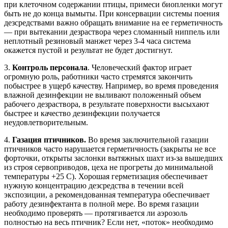
при клеточном содержании птицы, примеси биопленки могут
быть не до конца вымыты. При консервации системы поения
дезсредствами важно обращать внимание на ее герметичность
— при вытекании дезраствора через сломанный ниппель или
неплотный резиновый манжет через 3-4 часа система
окажется пустой и результат не будет достигнут.
3.
Контроль персонала
. Человеческий фактор играет
огромную роль, работники часто стремятся закончить
побыстрее в ущерб качеству. Например, во время проведения
влажной дезинфекции не выливают положенный объем
рабочего дезраствора, в результате поверхности высыхают
быстрее и качество дезинфекции получается
неудовлетворительным.
4.
Газация птичников.
Во время заключительной газации
птичников часто нарушается герметичность (закрыты не все
форточки, открыты заслонки вытяжных шахт из-за вышедших
из строя сервоприводов, цеха не прогреты до минимальной
температуры +25 С). Хорошая герметизация обеспечивает
нужную концентрацию дезсредства в течении всей
экспозиции, а рекомендованная температура обеспечивает
работу дезинфектанта в полной мере. Во время газации
необходимо проверять — протягивается ли аэрозоль
полностью на весь птичник? Если нет, «поток» необходимо