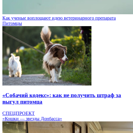
Как ученые воплощают идею ветеринарного препарата
Питомцы
«Собачий кодекс»: как не получить штраф за
выгул питомца
СПЕЦПРОЕКТ
«Кошки — звезды Донбасса»