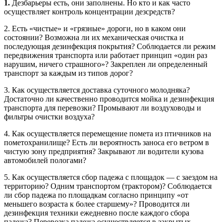
1.
Дезбарьеры есть, они заполнены. Но кто и как часто
осуществляет контроль концентрации дезсредств?
2. Есть «чистые» и «грязные» дороги, но в каком они
состоянии? Возможна ли их механическая очистка и
последующая дезинфекция покрытия? Соблюдается ли режим
передвижения транспорта или работает принцип «один раз
нарушим, ничего страшного»? Закреплен ли определенный
транспорт за каждым из типов дорог?
3. Как осуществляется доставка суточного молодняка?
Достаточно ли качественно проводится мойка и дезинфекция
транспорта для перевозки? Промывают ли воздуховоды и
фильтры очистки воздуха?
4. Как осуществляется перемещение помета из птичников на
пометохранилище? Есть ли вероятность заноса его ветром в
чистую зону предприятия? Закрывают ли водители кузова
автомобилей пологами?
5. Как осуществляется сбор падежа с площадок — с заездом на
территорию? Одним транспортом (трактором)? Соблюдается
ли сбор падежа по площадкам согласно принципу «от
меньшего возраста к более старшему»? Проводится ли
дезинфекция техники ежедневно после каждого сбора
падежа? Перевозка падежа осуществляется в закрытых