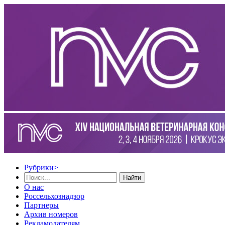
Рубрики
>
Найти
О нас
Россельхознадзор
Партнеры
Архив номеров
Рекламодателям