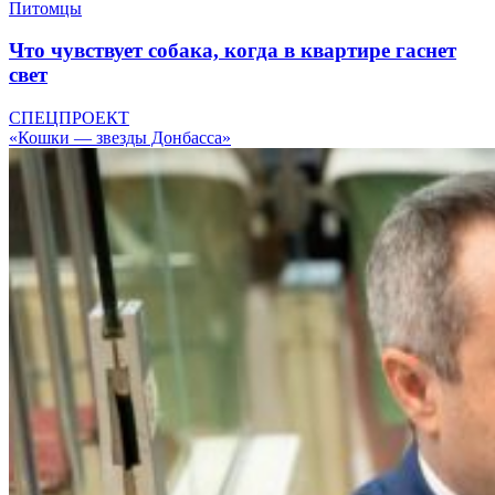
Питомцы
Что чувствует собака, когда в квартире гаснет
свет
СПЕЦПРОЕКТ
«Кошки — звезды Донбасса»