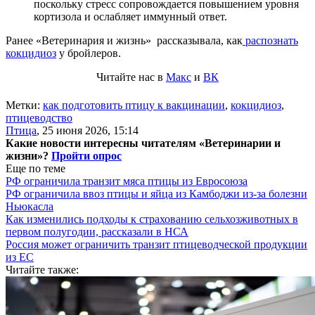
поскольку стресс сопровождается повышением уровня
кортизола и ослабляет иммунный ответ.
Ранее «Ветеринария и жизнь» рассказывала, как
распознать
кокцидиоз
у бройлеров.
Читайте нас в
Макс
и
ВК
Метки:
как подготовить птицу к вакцинации
,
кокцидиоз
,
птицеводство
Птица
,
25 июня 2026, 15:14
Какие новости интересны читателям «Ветеринарии и
жизни»?
Пройти опрос
Еще по теме
РФ ограничила транзит мяса птицы из Евросоюза
РФ ограничила ввоз птицы и яйца из Камбоджи из-за болезни
Ньюкасла
Как изменились подходы к страхованию сельхозживотных в
первом полугодии, рассказали в НСА
Россия может ограничить транзит птицеводческой продукции
из ЕС
Читайте также: