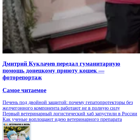
Дмитрий Куклачев передал гуманитарную
помощь донецкому приюту кошек —
фоторепортаж
Самое читаемое
Печень под двойной защитой: почему гепатопротекторы без
желчегонного компонента работают не в полную силу
Первый ветеринарный логистический хаб запустили в России
Как ученые воплощают идею ветеринарного препарата