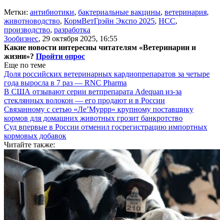
Метки:
антибиотики
,
бактериальные вакцины
,
ветеринария
,
животноводство
,
КормВетГрэйн Экспо 2025
,
НСС
,
производство
,
разработка
Зообизнес
,
29 октября 2025, 16:55
Какие новости интересны читателям «Ветеринарии и
жизни»?
Пройти опрос
Еще по теме
Доля российских ветеринарных кардиопрепаратов за четыре
года выросла в 7 раз — RNC Pharma
В США отзывают серии ветпрепарата Adequan из-за
стеклянных волокон — его продают и в России
Связанному с сетью «Ле’Муррр» крупному поставщику
кормов для домашних животных грозит банкротство
Суд впервые в России отменил госрегистрацию импортных
кормовых добавок
Читайте также: