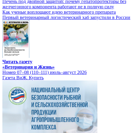
Печень под двойной защитой: почему гепатопротекторы без
желчегонного компонента работают не в полную силу
Как ученые воплощают идею ветеринарного препарата
Первый ветеринарный логистический хаб запустили в России
Читать газету
«Ветеринария и Жизнь»
Номер 07–08 (110–111) июль–август 2026
Газета ВиЖ. Купить