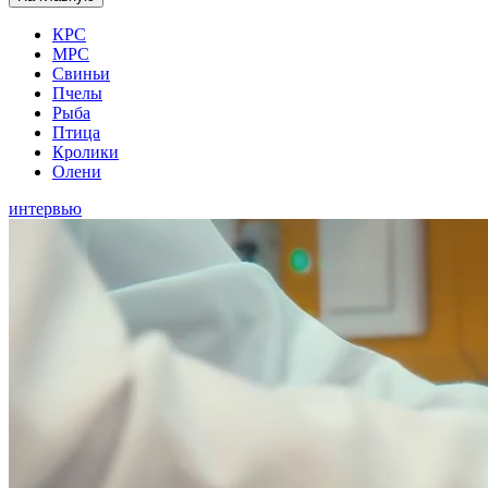
КРС
МРС
Свиньи
Пчелы
Рыба
Птица
Кролики
Олени
интервью