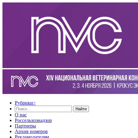
Рубрики
>
Найти
О нас
Россельхознадзор
Партнеры
Архив номеров
Рекламодателям