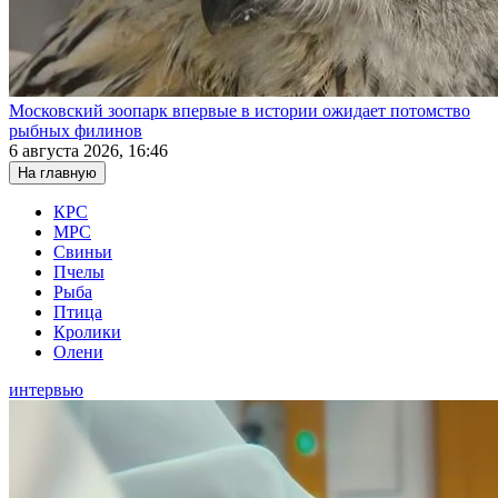
Московский зоопарк впервые в истории ожидает потомство
рыбных филинов
6 августа 2026, 16:46
На главную
КРС
МРС
Свиньи
Пчелы
Рыба
Птица
Кролики
Олени
интервью