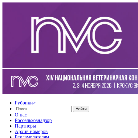
Рубрики
>
Найти
О нас
Россельхознадзор
Партнеры
Архив номеров
Рекламодателям