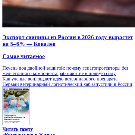
Экспорт свинины из России в 2026 году вырастет
на 5–6% — Ковалев
Самое читаемое
Печень под двойной защитой: почему гепатопротекторы без
желчегонного компонента работают не в полную силу
Как ученые воплощают идею ветеринарного препарата
Первый ветеринарный логистический хаб запустили в России
Читать газету
«Ветеринария и Жизнь»