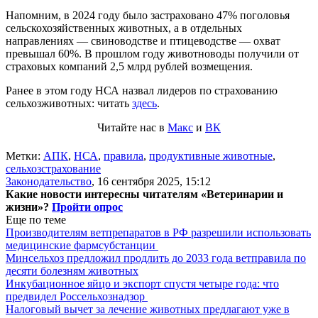
Напомним, в 2024 году было застраховано 47% поголовья
сельскохозяйственных животных, а в отдельных
направлениях — свиноводстве и птицеводстве — охват
превышал 60%. В прошлом году животноводы получили от
страховых компаний 2,5 млрд рублей возмещения.
Ранее в этом году НСА назвал лидеров по страхованию
сельхозживотных: читать
здесь
.
Читайте нас в
Макс
и
ВК
Метки:
АПК
,
НСА
,
правила
,
продуктивные животные
,
сельхозстрахование
Законодательство
,
16 сентября 2025, 15:12
Какие новости интересны читателям «Ветеринарии и
жизни»?
Пройти опрос
Еще по теме
Производителям ветпрепаратов в РФ разрешили использовать
медицинские фармсубстанции
Минсельхоз предложил продлить до 2033 года ветправила по
десяти болезням животных
Инкубационное яйцо и экспорт спустя четыре года: что
предвидел Россельхознадзор
Налоговый вычет за лечение животных предлагают уже в