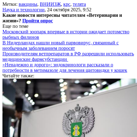
Метки:
вакцины
,
ВНИИЗЖ
,
крс
,
телята
Наука и технологии
,
24 октября 2025, 9:52
Какие новости интересны читателям «Ветеринарии и
жизни»?
Пройти опрос
Еще по теме
Московский зоопарк впервые в истории ожидает потомство
рыбных филинов
В Нидерландах нашли новый парвовирус, связанный с
необычным заболеванием поросят
Производителям ветпрепаратов в РФ разрешили использовать
медицинские фармсубстанции
«Ненадежно и дорого»: эндокринологи рассказали о
потребности в метимазоле для лечения щитовидки у кошек
Читайте также: