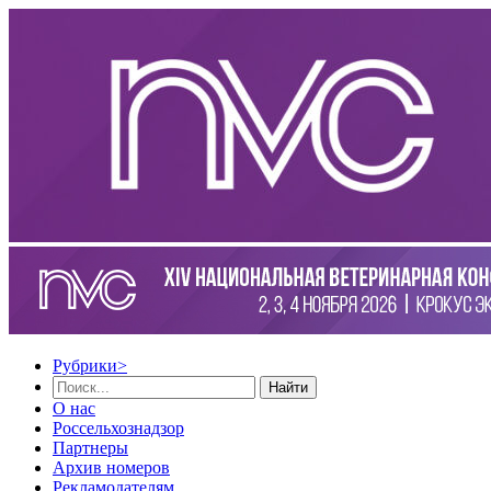
Рубрики
>
Найти
О нас
Россельхознадзор
Партнеры
Архив номеров
Рекламодателям