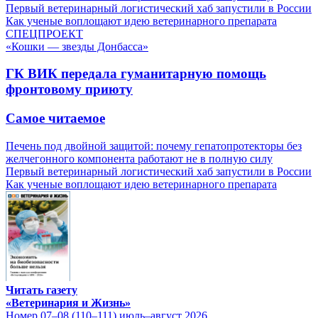
Первый ветеринарный логистический хаб запустили в России
Как ученые воплощают идею ветеринарного препарата
СПЕЦПРОЕКТ
«Кошки — звезды Донбасса»
ГК ВИК передала гуманитарную помощь
фронтовому приюту
Самое читаемое
Печень под двойной защитой: почему гепатопротекторы без
желчегонного компонента работают не в полную силу
Первый ветеринарный логистический хаб запустили в России
Как ученые воплощают идею ветеринарного препарата
Читать газету
«Ветеринария и Жизнь»
Номер 07–08 (110–111) июль–август 2026