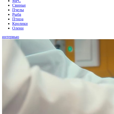
МРС
Свиньи
Пчелы
Рыба
Птица
Кролики
Олени
интервью