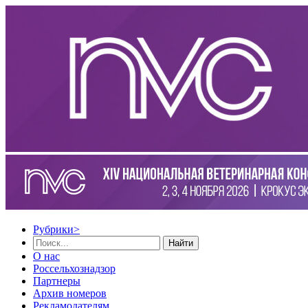
Рубрики
>
Найти
О нас
Россельхознадзор
Партнеры
Архив номеров
Рекламодателям