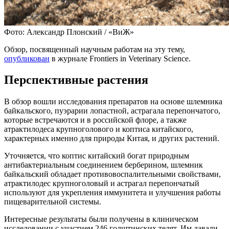
Фото: Александр Плонский / «ВиЖ»
Обзор, посвященный научным работам на эту тему,
опубликован
в журнале Frontiers in Veterinary Science.
Перспективные растения
В обзор вошли исследования препаратов на основе шлемника
байкальского, пуэрарии лопастной, астрагала перепончатого,
которые встречаются и в российской флоре, а также
атрактилодеса крупноголового и коптиса китайского,
характерных именно для природы Китая, и других растений.
Уточняется, что коптис китайский богат природным
антибактериальным соединением берберином, шлемник
байкальский обладает противовоспалительными свойствами,
атрактилодес крупноголовый и астрагал перепончатый
используют для укрепления иммунитета и улучшения работы
пищеварительной системы.
Интересные результаты были получены в клиническом
исследовании с участием 246 голштинских телят. Им давали