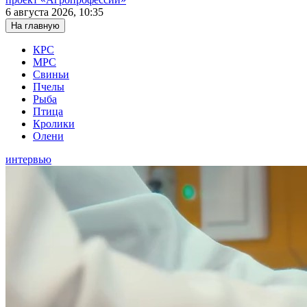
6 августа 2026, 10:35
На главную
КРС
МРС
Свиньи
Пчелы
Рыба
Птица
Кролики
Олени
интервью