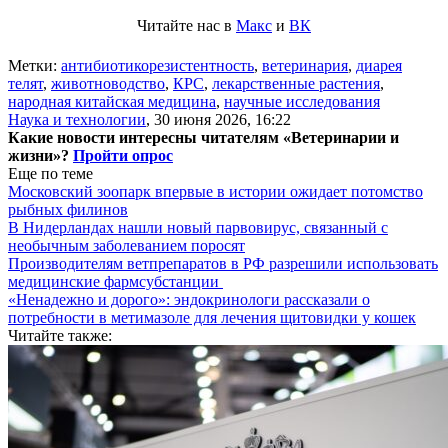
Читайте нас в
Макс
и
ВК
Метки:
антибиотикорезистентность
,
ветеринария
,
диарея
телят
,
животноводство
,
КРС
,
лекарственные растения
,
народная китайская медицина
,
научные исследования
Наука и технологии
,
30 июня 2026, 16:22
Какие новости интересны читателям «Ветеринарии и
жизни»?
Пройти опрос
Еще по теме
Московский зоопарк впервые в истории ожидает потомство
рыбных филинов
В Нидерландах нашли новый парвовирус, связанный с
необычным заболеванием поросят
Производителям ветпрепаратов в РФ разрешили использовать
медицинские фармсубстанции
«Ненадежно и дорого»: эндокринологи рассказали о
потребности в метимазоле для лечения щитовидки у кошек
Читайте также: