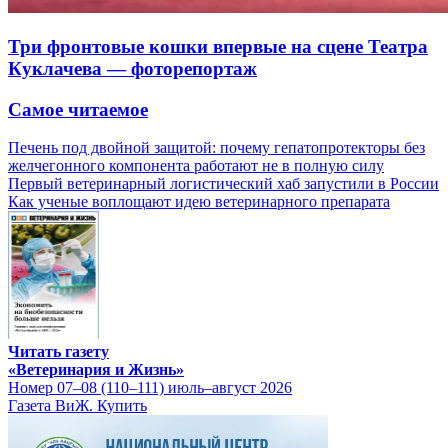
Три фронтовые кошки впервые на сцене Театра
Куклачева — фоторепортаж
Самое читаемое
Печень под двойной защитой: почему гепатопротекторы без
желчегонного компонента работают не в полную силу
Первый ветеринарный логистический хаб запустили в России
Как ученые воплощают идею ветеринарного препарата
Читать газету
«Ветеринария и Жизнь»
Номер 07–08 (110–111) июль–август 2026
Газета ВиЖ. Купить