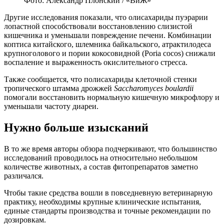
Фото: Александр Плонский / «ВиЖ»
Другие исследования показали, что олисахариды пуэрарии
лопастной способствовали восстановлению слизистой
кишечника и уменьшали повреждение печени. Комбинации
коптиса китайского, шлемника байкальского, атрактилодеса
крупноголового и пории кокосовидной (Poria cocos) снижали
воспаление и выраженность окислительного стресса.
Также сообщается, что полисахариды клеточной стенки
тропического штамма дрожжей
Saccharomyces boulardii
помогали восстановить нормальную кишечную микрофлору и
уменьшали частоту диареи.
Нужно больше изысканий
В то же время авторы обзора подчеркивают, что большинство
исследований проводилось на относительно небольшом
количестве животных, а состав фитопрепаратов заметно
различался.
Чтобы такие средства вошли в повседневную ветеринарную
практику, необходимы крупные клинические испытания,
единые стандарты производства и точные рекомендации по
дозировкам.