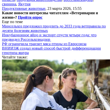
свинина
,
Якутия
Продуктивные животные
,
23 марта 2026, 15:55
Какие новости интересны читателям «Ветеринарии и
жизни»?
Пройти опрос
Еще по теме
Минсельхоз предложил продлить до 2033 года ветправила по
десяти болезням животных
Инкубационное яйцо и экспорт спустя четыре года: что
предвидел Россельхознадзор
РФ ограничила транзит мяса птицы из Евросоюза
ВНИИЗЖ создал новый способ быстрой дифференциации
генотипа ящура
Читайте также: