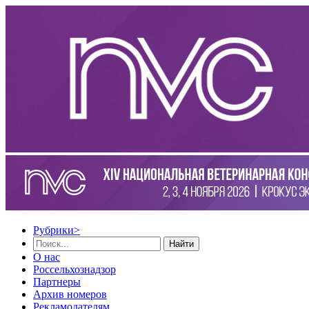
Рубрики
>
Найти
О нас
Россельхознадзор
Партнеры
Архив номеров
Рекламодателям