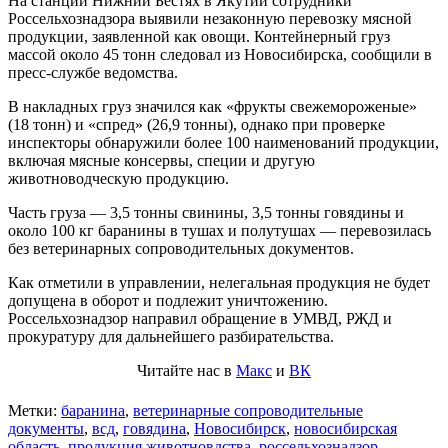
На станции Нижний Бестях в Якутии сотрудники
Россельхознадзора выявили незаконную перевозку мясной
продукции, заявленной как овощи. Контейнерный груз
массой около 45 тонн следовал из Новосибирска, сообщили в
пресс-службе ведомства.
В накладных груз значился как «фрукты свежемороженые»
(18 тонн) и «спред» (26,9 тонны), однако при проверке
инспекторы обнаружили более 100 наименований продукции,
включая мясные консервы, специи и другую
животноводческую продукцию.
Часть груза — 3,5 тонны свинины, 3,5 тонны говядины и
около 100 кг баранины в тушах и полутушах — перевозилась
без ветеринарных сопроводительных документов.
Как отметили в управлении, нелегальная продукция не будет
допущена в оборот и подлежит уничтожению.
Россельхознадзор направил обращение в УМВД, РЖД и
прокуратуру для дальнейшего разбирательства.
Читайте нас в
Макс
и
ВК
Метки:
баранина
,
ветеринарные сопроводительные
документы
,
всд
,
говядина
,
Новосибирск
,
новосибирская
область
,
продукция животновдства
,
россельхознадзор
,