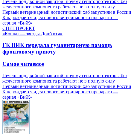
Печень под двойной защитой: почему гепатопротекторы без
желчегонного компонента работают не в полную силу
Первый ветеринарный логистический хаб запустили в России
Как рождается идея нового ветеринарного препарата —
сериал «ВиЖ»
СПЕЦПРОЕКТ
«Кошки — звезды Донбасса»
ГК ВИК передала гуманитарную помощь
фронтовому приюту
Самое читаемое
Печень под двойной защитой: почему гепатопротекторы без
желчегонного компонента работают не в полную силу
Первый ветеринарный логистический хаб запустили в России
Как рождается идея нового ветеринарного препарата —
сериал «ВиЖ»