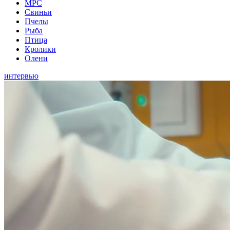
МРС
Свиньи
Пчелы
Рыба
Птица
Кролики
Олени
интервью