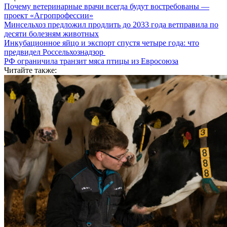
Почему ветеринарные врачи всегда будут востребованы —
проект «Агропрофессии»
Минсельхоз предложил продлить до 2033 года ветправила по
десяти болезням животных
Инкубационное яйцо и экспорт спустя четыре года: что
предвидел Россельхознадзор
РФ ограничила транзит мяса птицы из Евросоюза
Читайте также: