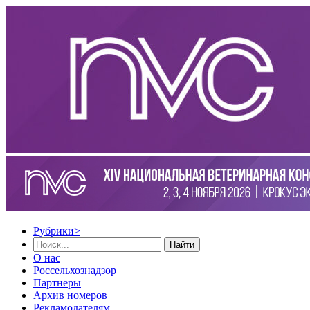
Рубрики
>
Найти
О нас
Россельхознадзор
Партнеры
Архив номеров
Рекламодателям