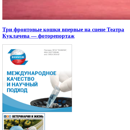
Три фронтовые кошки впервые на сцене Театра
Куклачева — фоторепортаж