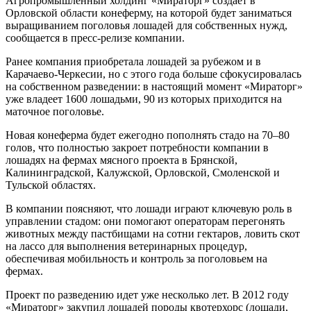
Агропромышленный холдинг «Мираторг» создает в
Орловской области конеферму, на которой будет заниматься
выращиванием поголовья лошадей для собственных нужд,
сообщается в пресс-релизе компании.
Ранее компания приобретала лошадей за рубежом и в
Карачаево-Черкесии, но с этого года больше сфокусировалась
на собственном разведении: в настоящий момент «Мираторг»
уже владеет 1600 лошадьми, 90 из которых приходится на
маточное поголовье.
Новая конеферма будет ежегодно пополнять стадо на 70–80
голов, что полностью закроет потребности компании в
лошадях на фермах мясного проекта в Брянской,
Калининградской, Калужской, Орловской, Смоленской и
Тульской областях.
В компании поясняют, что лошади играют ключевую роль в
управлении стадом: они помогают операторам перегонять
животных между пастбищами на сотни гектаров, ловить скот
на лассо для выполнения ветеринарных процедур,
обеспечивая мобильность и контроль за поголовьем на
фермах.
Проект по разведению идет уже несколько лет. В 2012 году
«Мираторг» закупил лошадей породы квотерхорс (лошади,