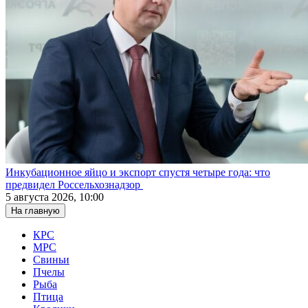
Инкубационное яйцо и экспорт спустя четыре года: что
предвидел Россельхознадзор
5 августа 2026, 10:00
На главную
КРС
МРС
Свиньи
Пчелы
Рыба
Птица