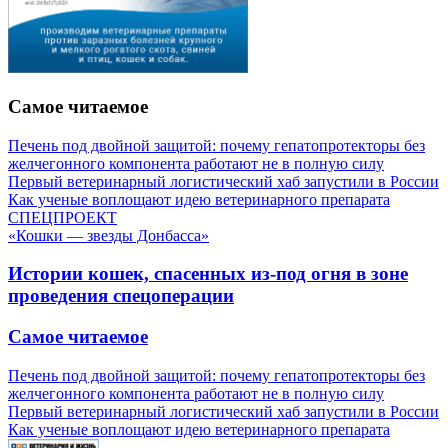
Самое читаемое
Печень под двойной защитой: почему гепатопротекторы без
желчегонного компонента работают не в полную силу
Первый ветеринарный логистический хаб запустили в России
Как ученые воплощают идею ветеринарного препарата
СПЕЦПРОЕКТ
«Кошки — звезды Донбасса»
Истории кошек, спасенных из-под огня в зоне
проведения спецоперации
Самое читаемое
Печень под двойной защитой: почему гепатопротекторы без
желчегонного компонента работают не в полную силу
Первый ветеринарный логистический хаб запустили в России
Как ученые воплощают идею ветеринарного препарата