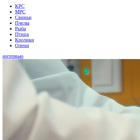
КРС
МРС
Свиньи
Пчелы
Рыба
Птица
Кролики
Олени
интервью