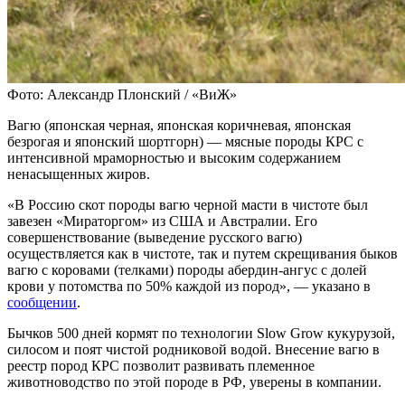
Фото: Александр Плонский / «ВиЖ»
Вагю (японская черная, японская коричневая, японская
безрогая и японский шортгорн) — мясные породы КРС с
интенсивной мраморностью и высоким содержанием
ненасыщенных жиров.
«В Россию скот породы вагю черной масти в чистоте был
завезен «Мираторгом» из США и Австралии. Его
совершенствование (выведение русского вагю)
осуществляется как в чистоте, так и путем скрещивания быков
вагю с коровами (телками) породы абердин-ангус с долей
крови у потомства по 50% каждой из пород», — указано в
сообщении
.
Бычков 500 дней кормят по технологии Slow Grow кукурузой,
силосом и поят чистой родниковой водой. Внесение вагю в
реестр пород КРС позволит развивать племенное
животноводство по этой породе в РФ, уверены в компании.