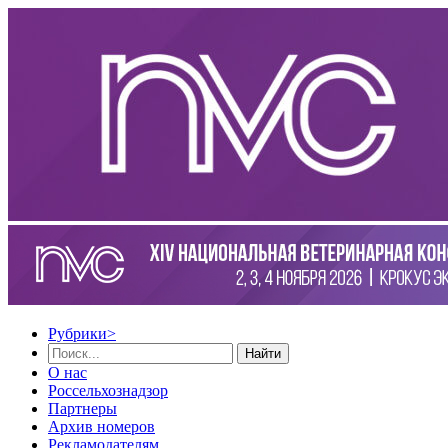
Рубрики
>
Найти
О нас
Россельхознадзор
Партнеры
Архив номеров
Рекламодателям