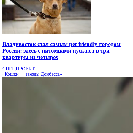
Владивосток стал самым pet-friendly-городом
России: здесь с питомцами пускают в три
квартиры из четырех
СПЕЦПРОЕКТ
«Кошки — звезды Донбасса»