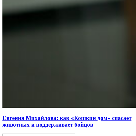
Евгения Михайлова: как «Кошкин дом» спасает
животных и поддерживает бойцов