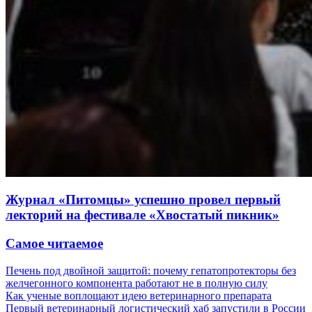
Журнал «Питомцы» успешно провел первый
лекторий на фестивале «Хвостатый пикник»
Самое читаемое
Печень под двойной защитой: почему гепатопротекторы без
желчегонного компонента работают не в полную силу
Как ученые воплощают идею ветеринарного препарата
Первый ветеринарный логистический хаб запустили в России