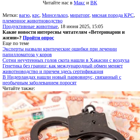
Читайте нас в
Макс
и
ВК
Метки:
вагю
,
крс
,
Минсельхоз
,
мираторг
,
мясная порода КРС
,
племенное животноводство
Продуктивные животные
,
18 июня 2025, 15:05
Какие новости интересны читателям «Ветеринарии и
жизни»?
Пройти опрос
Еще по теме
Эксперты назвали критические ошибки при лечении
папилломатоза у коров
Сотни неучтенных голов скота нашли в Хакасии с воздуха
Генетика без границ: как международный обмен меняет
животноводство и причем здесь сертификация
В Нидерландах нашли новый парвовирус, связанный с
необычным заболеванием поросят
Читайте также: