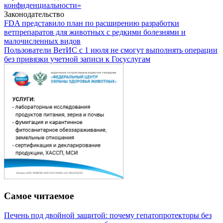
конфиденциальности»
Законодательство
FDA представило план по расширению разработки
ветпрепаратов для животных с редкими болезнями и
малочисленных видов
Пользователи ВетИС с 1 июля не смогут выполнять операции
без привязки учетной записи к Госуслугам
Самое читаемое
Печень под двойной защитой: почему гепатопротекторы без