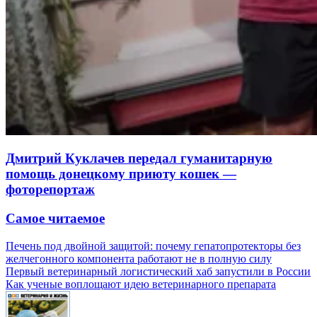
Дмитрий Куклачев передал гуманитарную
помощь донецкому приюту кошек —
фоторепортаж
Самое читаемое
Печень под двойной защитой: почему гепатопротекторы без
желчегонного компонента работают не в полную силу
Первый ветеринарный логистический хаб запустили в России
Как ученые воплощают идею ветеринарного препарата