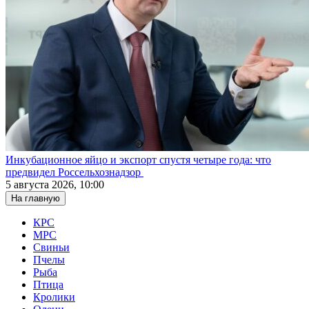
Инкубационное яйцо и экспорт спустя четыре года: что
предвидел Россельхознадзор
5 августа 2026, 10:00
На главную
КРС
МРС
Свиньи
Пчелы
Рыба
Птица
Кролики