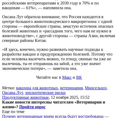
российскими ветпрепаратами к 2030 году в 70% и по
вакцинам — 61%», — напомнила она.
Оксана Лут обратила внимание, что Россия находится в
центре большого животноводческого макрорегиона: с одной
стороны — европейские страны, зачастую источник опасных
болезней животных и «рассадник того, чего нам не нужно в
животноводстве», с другой стороны — страны Азии, включая
северные районы Китая.
«И здесь, конечно, нужно развивать научные подходы к
разработке вакцин и предупреждению болезней. Потому что
если человека вылечить можно, то птицу, свинью ты уже не
вылечишь, ты ее отправишь на забой, а это уже значит
экономические потери», — заметила она.
Читайте нас в
Макс
и
ВК
Метки:
вакцина для животных
,
ветеринария
,
Минсельхоз
,
Оксана Лут
,
эпизоотические риски
Продуктивные животные
,
12 ноября 2025, 15:52
Какие новости интересны читателям «Ветеринарии и
жизни»?
Пройти опрос
Еще по теме
Почему ветеринарные врачи всегда будут востребованы —