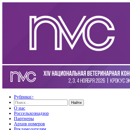
Рубрики
>
Найти
О нас
Россельхознадзор
Партнеры
Архив номеров
Рекламодателям