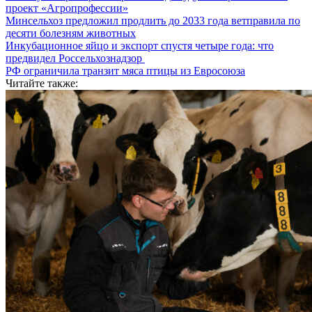
проект «Агропрофессии»
Минсельхоз предложил продлить до 2033 года ветправила по
десяти болезням животных
Инкубационное яйцо и экспорт спустя четыре года: что
предвидел Россельхознадзор
РФ ограничила транзит мяса птицы из Евросоюза
Читайте также: