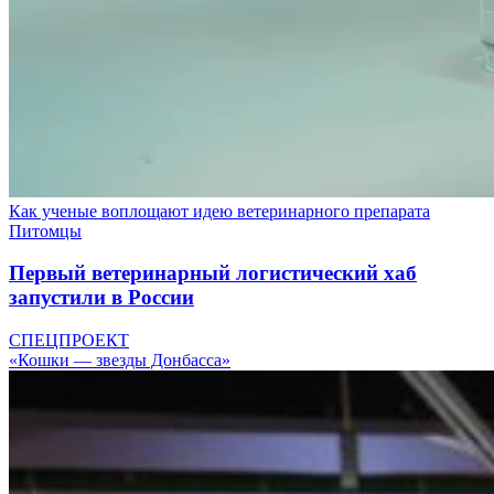
Как ученые воплощают идею ветеринарного препарата
Питомцы
Первый ветеринарный логистический хаб
запустили в России
СПЕЦПРОЕКТ
«Кошки — звезды Донбасса»